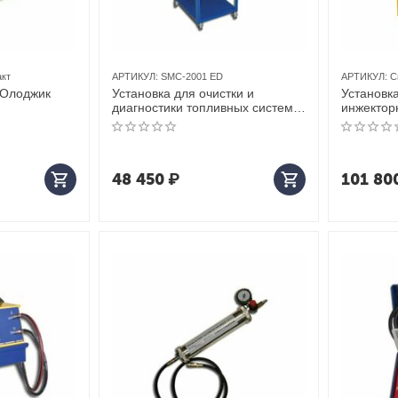
кт
АРТИКУЛ:
SMC-2001 ED
АРТИКУЛ:
С
КОлоджик
Установка для очистки и
Установк
диагностики топливных систем
инжектор
впрыска SMC-2001 ED
кс-120М
ЮниСовСервис
48 450
₽
101 80