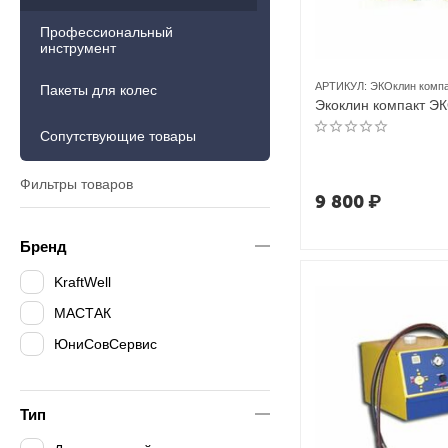
Профессиональный
инструмент
АРТИКУЛ:
ЭКОклин компа
Пакеты для колес
Экоклин компакт Э
Сопутствующие товары
Фильтры товаров
9 800
₽
Бренд
KraftWell
МАСТАК
ЮниСовСервис
Тип