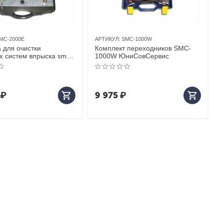
MC-2000Е
АРТИКУЛ:
SMC-1000W
 для очистки
Комплект переходников SMC-
х систем впрыска smc-
1000W ЮниСовСервис
ниСовСервис
₽
9 975
₽