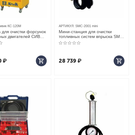
ивик КС-120M
АРТИКУЛ:
SMC-2001 mini
а для очистки форсунок
Мини-станция для очистки
ных двигателей СИВИК
топливных систем впрыска SMC-
2001 mini ЮниСовСервис
0
₽
28 739
₽