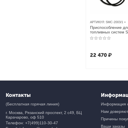
АРТИКУЛ:
SMC-2003/1 +
Приспособление дл
топливных систем 
ЮниСовСервис
22 470
₽
Контакты
Информа
(Бесплатная горячая линия)
Информация о
Нам доверяю
г. Москва, Рязанский проспект, 2 с49, БЦ
Карачарово, оф 510
Причины покуп
Телефон:
+7(499)110-30-47
Ваши заказы