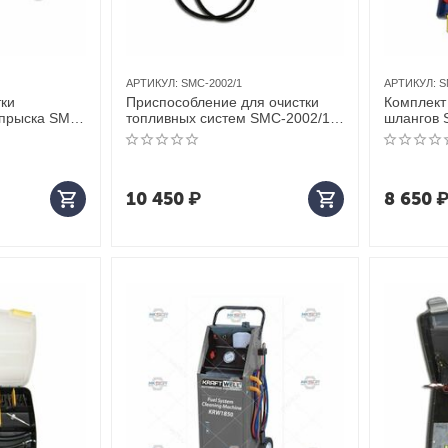
АРТИКУЛ:
SMC-2002/1
АРТИКУЛ:
S
тки
Приспособление для очистки
Комплект
впрыска SMC-
топливных систем SMC-2002/1
шлангов 
вис
ЮниСовСервис
ЮниСовС
10 450
₽
8 650