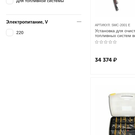
Для топливной системы
Электропитание, V
АРТИКУЛ:
SMC-2001 E
Установка для очис
220
топливных систем 
2001 E ЮниСовСер
34 374
₽