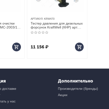
АРТИКУЛ:
KRW470
я очистки
Тестер давления для дизельных
SMC-2003/1 +
форсунок KraftWell (КНР) арт.
KRW470
11 156
₽
ция
Дополнительно
 доставке
Производители (бренды)
т
Акции
ать у нас