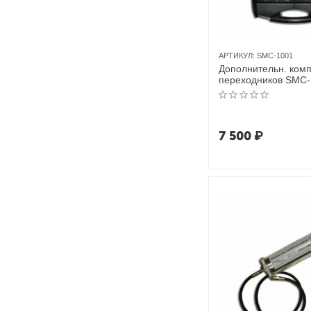
АРТИКУЛ:
SMC-1001
Дополнительн. комп
переходников SMC-
ЮниСовСервис
7 500
₽