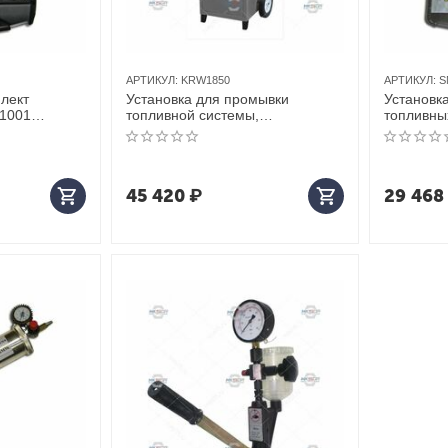
АРТИКУЛ:
KRW1850
АРТИКУЛ:
S
лект
Установка для промывки
Установка
1001
топливной системы,
топливны
электрическая KraftWell (КНР)
2000е Ю
арт. KRW1850
45 420
₽
29 468