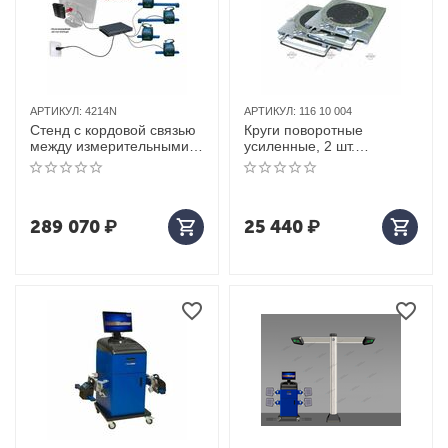
АРТИКУЛ:
4214N
АРТИКУЛ:
116 10 004
Стенд с кордовой связью
Круги поворотные
между измерительными
усиленные, 2 шт.
приборами техновектор 4
Техновектор (Тула) арт.
4214N
116 10 004
289 070
₽
25 440
₽