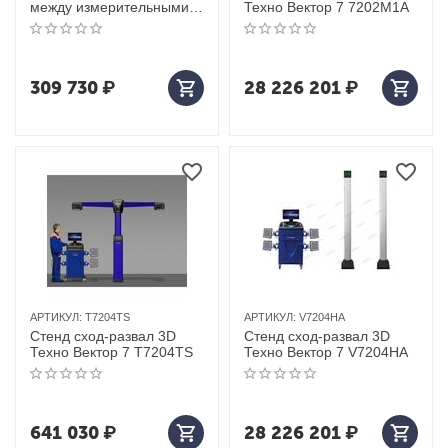
между измерительными
Техно Вектор 7 7202M1A
приборами техновектор 4
т4214n
309 730
₽
28 226 201
₽
АРТИКУЛ:
T7204TS
АРТИКУЛ:
V7204HA
Стенд сход-развал 3D
Стенд сход-развал 3D
Техно Вектор 7 T7204TS
Техно Вектор 7 V7204HA
641 030
₽
28 226 201
₽