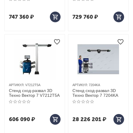
коммерческого
(Тула) арт. T 7204 H A
транспорта Техновектор
(Тула) арт. 7204 H T
747 360
₽
729 760
₽
АРТИКУЛ:
V7212T5A
АРТИКУЛ:
7204KA
Стенд сход-развал 3D
Стенд сход-развал 3D
Техно Вектор 7 V7212T5A
Техно Вектор 7 7204KA
606 090
₽
28 226 201
₽