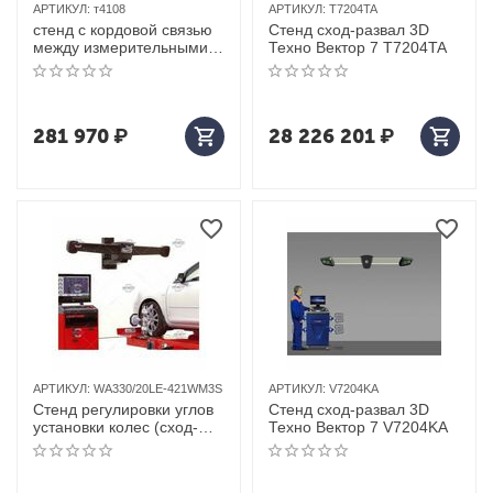
АРТИКУЛ:
т4108
АРТИКУЛ:
T7204TA
стенд с кордовой связью
Стенд сход-развал 3D
между измерительными
Техно Вектор 7 T7204TA
приборами техновектор 4
т4108
281 970
₽
28 226 201
₽
АРТИКУЛ:
WA330/20LE-421WM3S
АРТИКУЛ:
V7204KA
Стенд регулировки углов
Стенд сход-развал 3D
установки колес (сход-
Техно Вектор 7 V7204KA
развал) Hunter (США) арт.
WA330/20LE-421WM3S