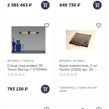
2 585 463
₽
649 730
₽
АРТИКУЛ:
V 7204 K A
АРТИКУЛ:
20-1849-1
Стенд сход-развал 3D
Круги поворотные, 2 шт.
Техно Вектор 7 V7204KA
Hunter (США) арт. 20-
1849-1
Свяжитесь с нами насчёт
793 130
₽
цены