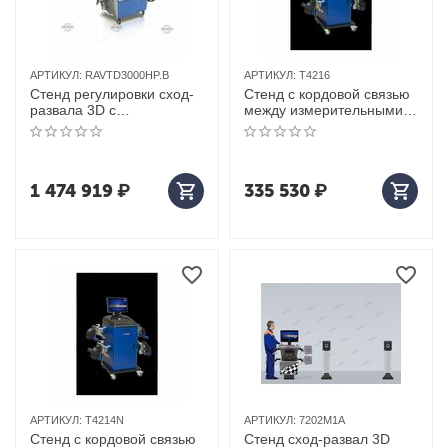
АРТИКУЛ:
RAVTD3000HP.B
АРТИКУЛ:
Т4216
Стенд регулировки сход-
Стенд с кордовой связью
развала 3D с
между измерительными
фиксированным
приборами техновектор 4
позиционированием 4-х
т4216
цифровых камер
Ravaglioli (Италия) арт.
1 474 919
₽
335 530
₽
RAVTD3000HP.B
АРТИКУЛ:
T4214N
АРТИКУЛ:
7202M1A
Стенд с кордовой связью
Стенд сход-развал 3D