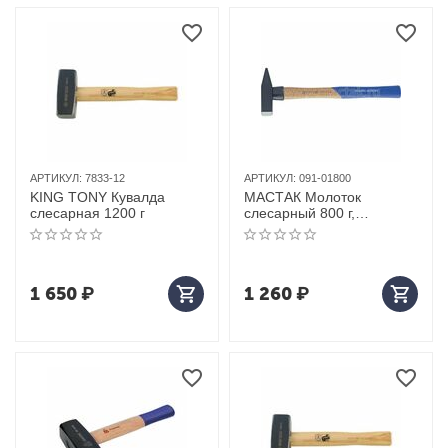
АРТИКУЛ:
7833-12
АРТИКУЛ:
091-01800
KING TONY Кувалда
МАСТАК Молоток
слесарная 1200 г
слесарный 800 г,
защитное нейлоновое
кольцо
1 650
₽
1 260
₽