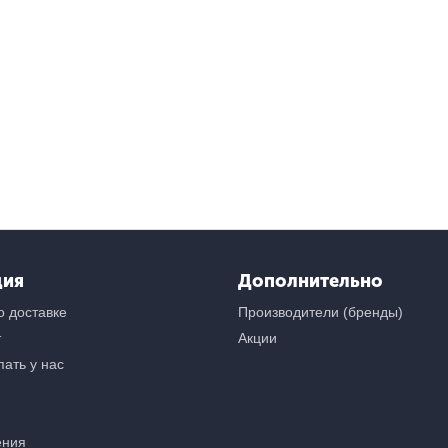
ция
Дополнительно
 доставке
Производители (бренды)
т
Акции
ать у нас
ения