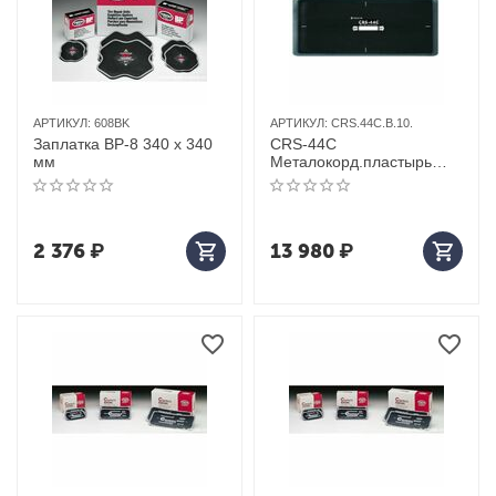
АРТИКУЛ:
608BK
АРТИКУЛ:
CRS.44C.B.10.
Заплатка BP-8 340 х 340
СRS-44C
мм
Металокорд.пластырь
10шт 130*340
2 376
₽
13 980
₽