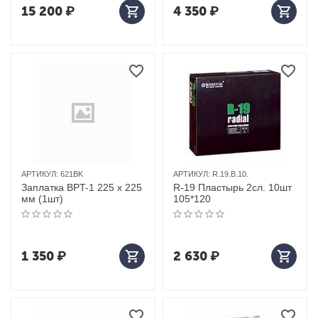
15 200
₽
4 350
₽
АРТИКУЛ:
621BK
АРТИКУЛ:
R.19.B.10.
Заплатка BPT-1 225 х 225
R-19 Пластырь 2сл. 10шт
мм (1шт)
105*120
1 350
₽
2 630
₽