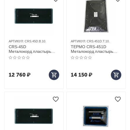
АРТИКУЛ:
CRS.45D.B.10.
АРТИКУЛ:
CRS.451D.T.10.
CRS-45D
ТЕРМО CRS-451D
Металокорд.пластырь
Металокорд.пластырь
10шт 180*230
10шт 180*300
12 760
₽
14 150
₽