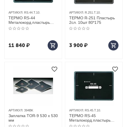
АРТИКУЛ:
RS.44.T.10.
АРТИКУЛ:
R.251.T.10.
ТЕРМО RS-44
ТЕРМО R-251 Пластырь
Металокорд.пластырь
2сл. 10шт 80*175
10шт 130*340
11 840
₽
3 900
₽
АРТИКУЛ:
394BK
АРТИКУЛ:
RS.45.T.10.
Заплатка TOR-9 530 х 530
ТЕРМО RS-45
мм
Металокорд.пластырь
10шт 180*230