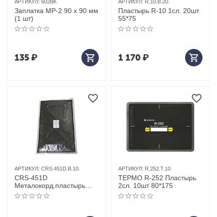
АРТИКУЛ:
602BK
АРТИКУЛ:
R.10.B.20.
Заплатка MP-2 90 х 90 мм
Пластырь R-10 1сл. 20шт
(1 шт)
55*75
135
₽
1 170
₽
АРТИКУЛ:
CRS.451D.B.10.
АРТИКУЛ:
R.252.T.10.
CRS-451D
ТЕРМО R-252 Пластырь
Металокорд.пластырь
2сл. 10шт 80*175
10шт 180*300