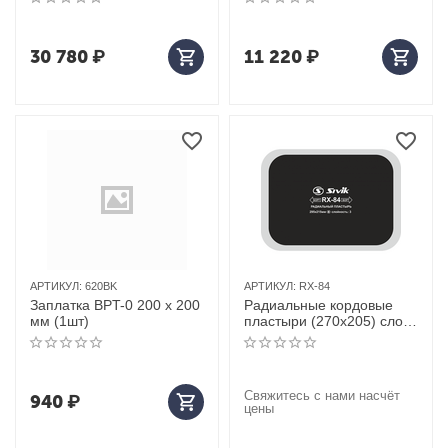
30 780
₽
11 220
₽
АРТИКУЛ:
620BK
АРТИКУЛ:
RX-84
Заплатка BPT-0 200 х 200
Радиальные кордовые
мм (1шт)
пластыри (270x205) слоев
3;кол-во в упак 10
Свяжитесь с нами насчёт
940
₽
цены