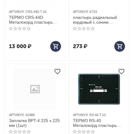
АРТИКУЛ:
CRS.44D.T.10.
АРТИКУЛ:
K733
ТЕРМО СRS-44D
пластырь радиальный
Металокорд.пластырь
кордовый с синим
10шт 130*340
адгезивным слоем
(95*120мм (3 слоя корда),
1шт.)
13 000
₽
273
₽
АРТИКУЛ:
624BK
АРТИКУЛ:
RS.40.T.10.
Заплатка BPT-4 225 х 225
ТЕРМО RS-40
мм (1шт)
Металокорд.пластырь
10шт 115*200