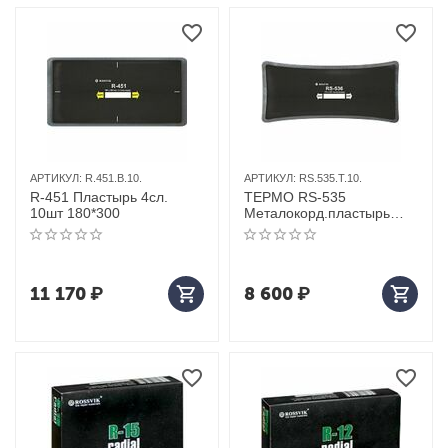
АРТИКУЛ:
R.451.B.10.
АРТИКУЛ:
RS.535.T.10.
R-451 Пластырь 4сл.
ТЕРМО RS-535
10шт 180*300
Металокорд.пластырь
10шт 110*245
11 170
₽
8 600
₽