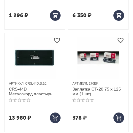
1 296
₽
6 350
₽
АРТИКУЛ:
CRS.44D.B.10.
АРТИКУЛ:
170BK
СRS-44D
Заплатка СТ-20 75 х 125
Металокорд.пластырь
мм (1 шт)
10шт 130*340
13 980
₽
378
₽