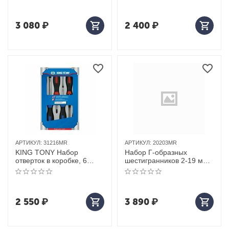
3 080
₽
2 400
₽
АРТИКУЛ:
31216MR
АРТИКУЛ:
20203MR
KING TONY Набор
Набор Г-образных
отверток в коробке, 6
шестигранников 2-19 мм,
предметов
с шаровым окончанием,
13 предметов KING TONY
20203MR
2 550
₽
3 890
₽