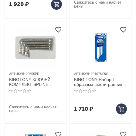
Свяжитесь с нами насчёт
1 920
₽
цены
АРТИКУЛ:
20505PR
АРТИКУЛ:
20107MR01
KINGTONY КЛЮЧЕЙ
KING TONY Набор Г-
КОМПЛЕКТ SPLINE
образных шестигранников
20505PR укороченных Г-
2,5-10 мм, с шаровым
образных M5-M12, 5
окончанием, 7 предметов
предметов
Свяжитесь с нами насчёт
1 710
₽
цены