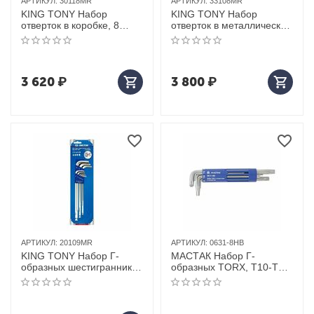
АРТИКУЛ:
30118MR
АРТИКУЛ:
33108MR
KING TONY Набор
KING TONY Набор
отверток в коробке, 8
отверток в металлическом
предметов
кейсе, 8 предметов
3 620
₽
3 800
₽
АРТИКУЛ:
20109MR
АРТИКУЛ:
0631-8HB
KING TONY Набор Г-
МАСТАК Набор Г-
образных шестигранников
образных TORX, Т10-Т50,
1,5-10 мм, с шаровым
8 предметов
окончанием, 9 предметов