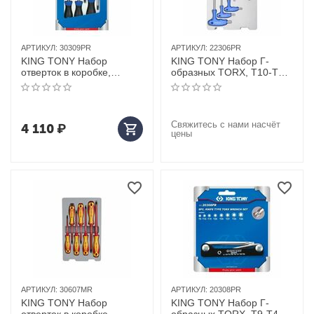
АРТИКУЛ:
30309PR
АРТИКУЛ:
22306PR
KING TONY Набор
KING TONY Набор Г-
отверток в коробке,
образных TORX, T10-T40,
TORX, 9 предметов
6 предметов
Свяжитесь с нами насчёт
4 110
₽
цены
АРТИКУЛ:
30607MR
АРТИКУЛ:
20308PR
KING TONY Набор
KING TONY Набор Г-