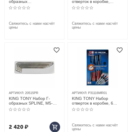
образных
отверток в коробке,
шестигранников, 2-10 мм,
TORX, 6 предметов, в
8 предметов
комплекте открывалка
для бутылок
Свяжитесь с нами насчёт
Свяжитесь с нами насчёт
цены
цены
АРТИКУЛ:
20515PR
АРТИКУЛ:
P31116MR01
KING TONY Набор Г-
KING TONY Набор
образных SPLINE, M5-
отверток в коробке, 6
M12, 5 предметов
предметов, в комплекте
открывалка для бутылок
Свяжитесь с нами насчёт
2 420
₽
цены