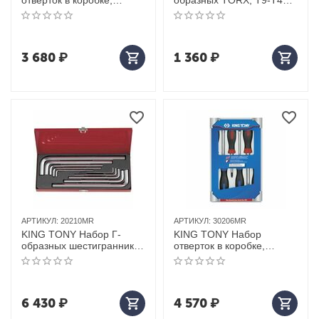
отверток в коробке,
образных TORX, T9-T40,
диэлектрические, 7
складные, 8 предметов
предметов
3 680
₽
1 360
₽
АРТИКУЛ:
20210MR
АРТИКУЛ:
30206MR
KING TONY Набор Г-
KING TONY Набор
образных шестигранников
отверток в коробке,
3-17 мм, кейс, 10
силовые, 6 предметов
предметов
6 430
₽
4 570
₽