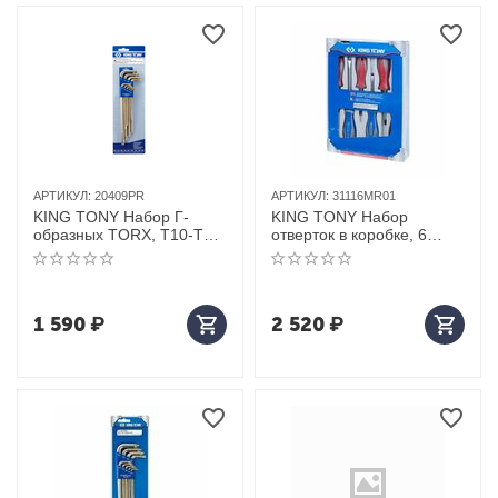
АРТИКУЛ:
20409PR
АРТИКУЛ:
31116MR01
KING TONY Набор Г-
KING TONY Набор
образных TORX, T10-T50,
отверток в коробке, 6
с отверстием, 9
предметов
предметов
1 590
₽
2 520
₽