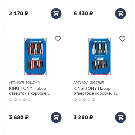
2 170
₽
6 430
₽
АРТИКУЛ:
30617MR
АРТИКУЛ:
30127MR
KING TONY Набор
KING TONY Набор
отверток в коробке,
отверток в коробке, 7
диэлектрические, 7
предметов
предметов
3 680
₽
3 280
₽