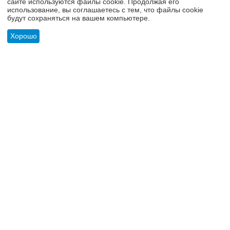
сайте используются файлы cookie. Продолжая его
использование, вы соглашаетесь с тем, что файлы cookie
будут сохраняться на вашем компьютере.
Хорошо
АРТИКУЛ:
04-4HB
АРТИКУЛ:
0641-8HB
МАСТАК Набор отвёрток,
МАСТАК Набор Г-
Меню
Найти
Корзина
Отложенные
Сравнить
Учетная
4 предмета
образных TORX с
товары
запись
отверствием, Т10-Т50, 8
предметов
780
₽
2 390
₽