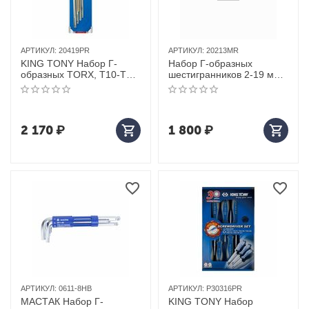
АРТИКУЛ:
20419PR
АРТИКУЛ:
20213MR
KING TONY Набор Г-
Набор Г-образных
образных TORX, T10-T50,
шестигранников 2-19 мм,
с отверстием, 9
13 предметов KING TONY
предметов
20213MR
2 170
₽
1 800
₽
АРТИКУЛ:
0611-8HB
АРТИКУЛ:
P30316PR
МАСТАК Набор Г-
KING TONY Набор