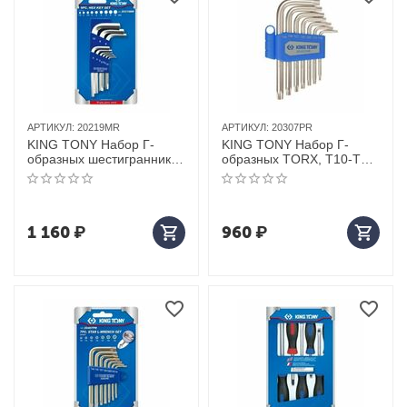
АРТИКУЛ:
20219MR
АРТИКУЛ:
20307PR
KING TONY Набор Г-
KING TONY Набор Г-
образных шестигранников
образных TORX, T10-T40,
1,5-10 мм, 9 предметов
7 предметов
1 160
₽
960
₽