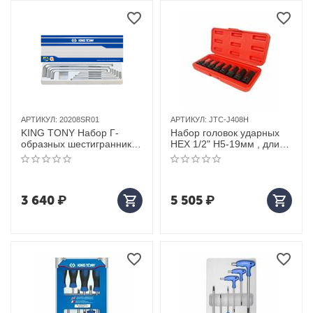
АРТИКУЛ:
20208SR01
АРТИКУЛ:
JTC-J408H
KING TONY Набор Г-
Набор головок ударных
образных шестигранников
HEX 1/2" H5-19мм , длина
1/8"-9/16", 8 предметов
60мм (в кейсе) 8шт JTC /1
3 640
₽
5 505
₽