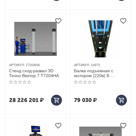
АРТИКУЛ:
T7204HA
АРТИКУЛ:
14973
Стенд сход-развал 3D
Балка подъемная с
Техно Вектор 7 T7204HA
мотором (220в) 8-
34900007 для стенда HPA
C800 3D
28 226 201
₽
79 030
₽