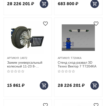
28 226 201
₽
683 800
₽
АРТИКУЛ:
14972
АРТИКУЛ:
T7204KA
Зажим универсальный
Стенд сход-развал 3D
колесный 11-23 8-
Техно Вектор 7 T7204KA
34900001 для стенда HPA
C800 3D
15 861
₽
28 226 201
₽