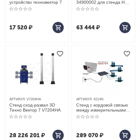
устройство техновектор 7
34900002 для стенда HPA
C800 3D
17 520
₽
63 444
₽
АРТИКУЛ:
V7204HA
АРТИКУЛ:
4214N
Стенд сход-развал 3D
Стенд с кордовой связью
Техно Вектор 7 V7204HA
между измерительными
приборами техновектор 4
4214N
28 226 201
₽
289 070
₽