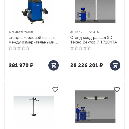
АРТИКУЛ:
т4108
АРТИКУЛ:
T7204TA
стенд с кордовой связью
Стенд сход-развал 3D
между измерительными
Техно Вектор 7 T7204TA
приборами техновектор 4
т4108
281 970
₽
28 226 201
₽