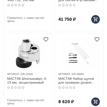
VAG Т52, 140 мм
для снятия и установки
пружины клапана
давления BMW, кейс, 2
предмета
Свяжитесь с нами насчёт
41 750
₽
цены
АРТИКУЛ:
109-21620
АРТИКУЛ:
103-46004
МАСТАК Шпильковёрт, 4-
МАСТАК Набор щупов
19 мм, эксцентриковый
для проверки уровня
масла в двигателях и
АКПП MB, 4 предмета
Свяжитесь с нами насчёт
8 620
₽
цены