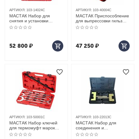
АРТИКУЛ:
103-14024C
АРТИКУЛ:
103-40004C
МАСТАК Набор для
МАСТАК Приспособление
снятия и установки
для выпрессовки гильз
пружин клапанов
цилиндров блока 60-160
универсальный, кейс, 24
мм, кейс, 4 предмета
предмета
52 800
₽
47 250
₽
АРТИКУЛ:
103-50001C
АРТИКУЛ:
103-22013C
МАСТАК Набор ключей
МАСТАК Набор для
для термомуфт марок
соединения и
Mercedes / BMW / FORD,
разъединения звеньев
кейс, 10 предметов
цепи ГРМ MB, кейс, 13