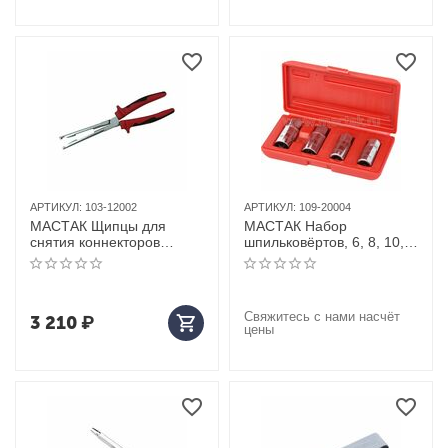
АРТИКУЛ:
103-12002
АРТИКУЛ:
109-20004
МАСТАК Щипцы для
МАСТАК Набор
снятия коннекторов
шпильковёртов, 6, 8, 10,
свечей накала MB, AUDI,
12 мм, эксцентриковые, 4
VW, BMW
предмета
Свяжитесь с нами насчёт
3 210
₽
цены