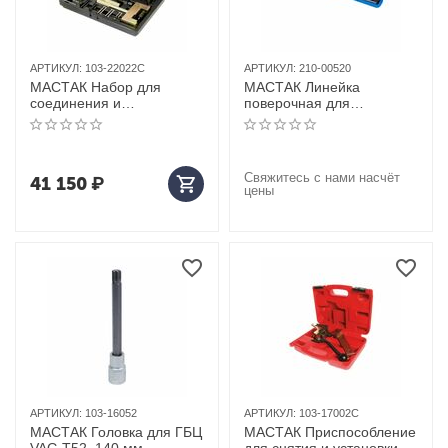
АРТИКУЛ:
103-22022C
АРТИКУЛ:
210-00520
МАСТАК Набор для
МАСТАК Линейка
соединения и
поверочная для
разъединения звеньев
измерения геометрии
цепи ГРМ MB, кейс, 22
поверхности, 600 мм,
предметов
двутавровая
Свяжитесь с нами насчёт
41 150
₽
цены
АРТИКУЛ:
103-16052
АРТИКУЛ:
103-17002C
МАСТАК Головка для ГБЦ
МАСТАК Приспособление