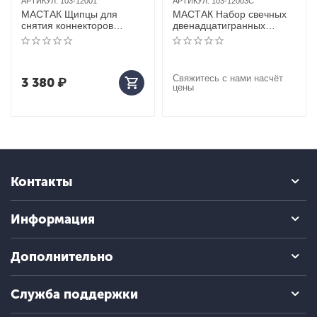
АРТИКУЛ:
103-12001
АРТИКУЛ:
103-12003C
МАСТАК Щипцы для
МАСТАК Набор свечных
снятия коннекторов
двенадцатигранных
свечей накала MB, AUDI,
головок c фиксированным
VW, BMW, изогнутые
усилием затяжки, 14,16,
21 мм, кейс,
Свяжитесь с нами насчёт
3 380
₽
цены
Контакты
Информация
Дополнительно
Служба поддержки