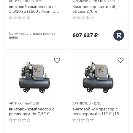
АРТИКУЛ:
dl-1,5/10 ra
АРТИКУЛ:
GENESIS 5,5/270
винтовой компрессор dl-
Компрессор винтовой,
1,5/10 ra (1500 л/мин, 11
объем 270 л
квт) dali
Свяжитесь с нами насчёт
607 627
₽
цены
АРТИКУЛ:
dn-7,5/10
АРТИКУЛ:
dn-11/10
винтовой компрессор с
винтовой компрессор с
ресивером dn-7,5/10
ресивером dn-11/10 (1500
(1000 л/мин, 7,5 квт) dali
л/мин, 11 квт) dali