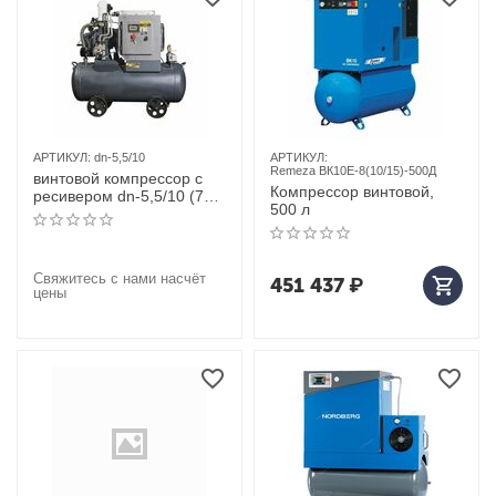
АРТИКУЛ:
dn-5,5/10
АРТИКУЛ:
Remeza ВК10E-8(10/15)-500Д
винтовой компрессор с
Компрессор винтовой,
ресивером dn-5,5/10 (700
500 л
л/мин, 5,5 квт) dali
Свяжитесь с нами насчёт
451 437
₽
цены