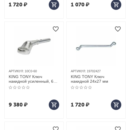
1 720
₽
1 070
₽
АРТИКУЛ:
10C0-60
АРТИКУЛ:
19702427
KING TONY Ключ
KING TONY Ключ
накидной усиленный, 60
накидной 24x27 мм
мм
9 380
₽
1 720
₽