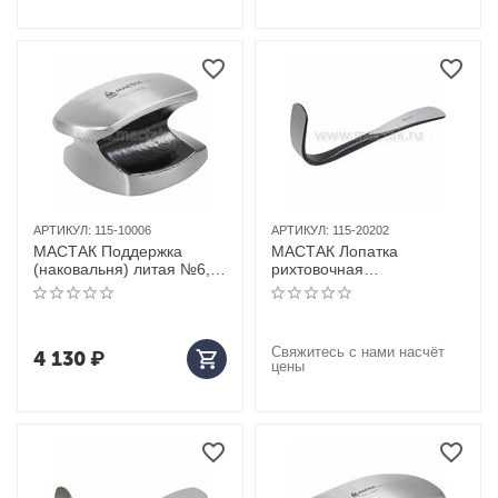
АРТИКУЛ:
115-10006
АРТИКУЛ:
115-20202
МАСТАК Поддержка
МАСТАК Лопатка
(наковальня) литая №6,
рихтовочная
"наковальня"
двусторонняя,
полированная, "L-
образная"
Свяжитесь с нами насчёт
4 130
₽
цены