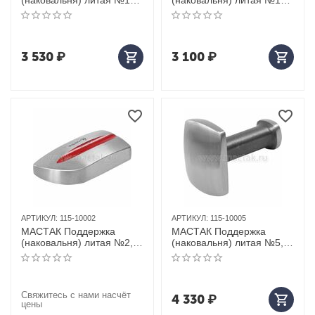
(наковальня) литая №16,
(наковальня) литая №13,
"молот"
"наковальня"
3 530
₽
3 100
₽
АРТИКУЛ:
115-10002
АРТИКУЛ:
115-10005
МАСТАК Поддержка
МАСТАК Поддержка
(наковальня) литая №2, с
(наковальня) литая №5,
продольным профилем
"печать"
Свяжитесь с нами насчёт
4 330
₽
цены