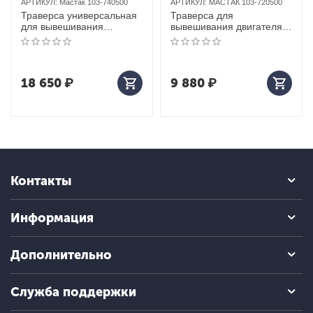
АРТИКУЛ:
Мастак 103-740500
АРТИКУЛ:
МАСТАК 103-720500
Траверса универсальная
Траверса для
для вывешивания
вывешивания двигателя,
двигателя на автомобиле
до 500 кг, 2-х опорная
4-х опорная мастак 103-
мастак 103-720500
740500 MACTAK
MACTAK
18 650
₽
9 880
₽
Контакты
Информация
Дополнительно
Служба поддержки