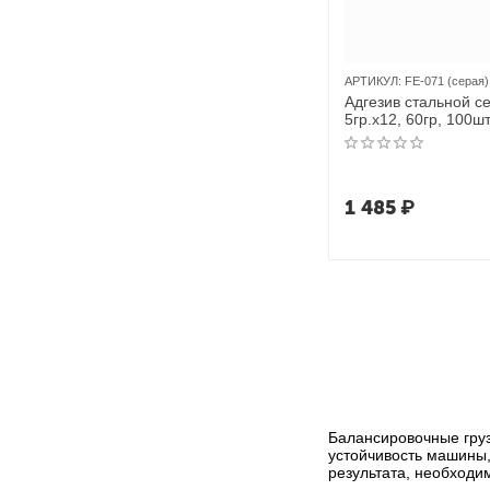
АРТИКУЛ:
FE-071 (серая)
Адгезив стальной с
5гр.x12, 60гр, 100ш
лайнера))
1 485
₽
Балансировочные груз
устойчивость машины,
результата, необходи