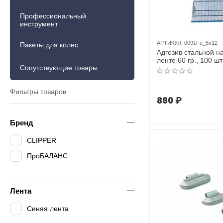
Профессиональный
инструмент
АРТИКУЛ:
0091Fe_5х12
Пакеты для колес
Адгезив стальной н
ленте 60 гр., 100 шт
Сопутствующие товары
5гр х 12
Фильтры товаров
880
₽
Бренд
CLIPPER
ПроБАЛАНС
Лента
Синяя лента