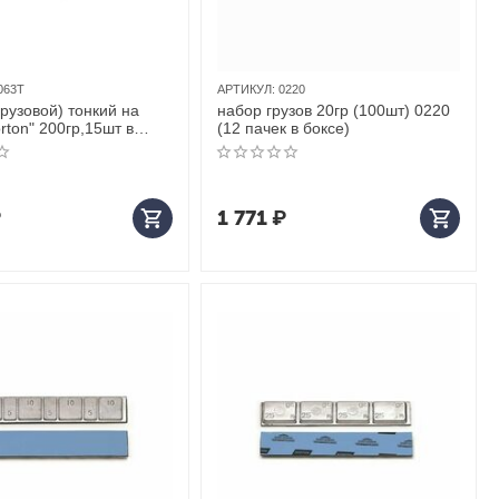
063T
АРТИКУЛ:
0220
грузовой) тонкий на
набор грузов 20гр (100шт) 0220
rton" 200гр,15шт в
(12 пачек в боксе)
 пачек в боксе)
₽
1 771
₽