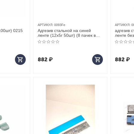
АРТИКУЛ:
0093Fe
АРТИКУЛ:
0
100шт) 0215
Адгезив стальной на синей
адгезив с
ленте (12х5г 50шт) (8 пачек в
ленте бе
боксе) Clipper
(5гр/10гр
боксе)
882
₽
882
₽