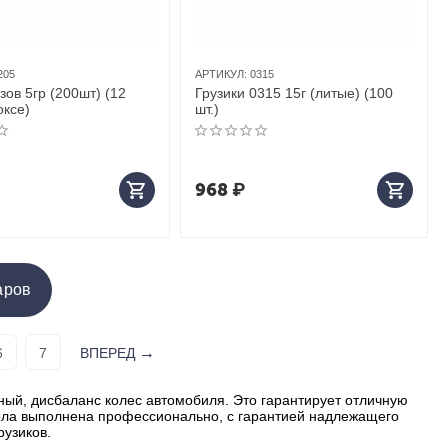
205
АРТИКУЛ:
0315
зов 5гр (200шт) (12
Грузики 0315 15г (литые) (100
оксе)
шт.)
968
₽
аров
6
7
ВПЕРЕД
ный, дисбаланс колес автомобиля. Это гарантирует отличную
была выполнена профессионально, с гарантией надлежащего
рузиков.