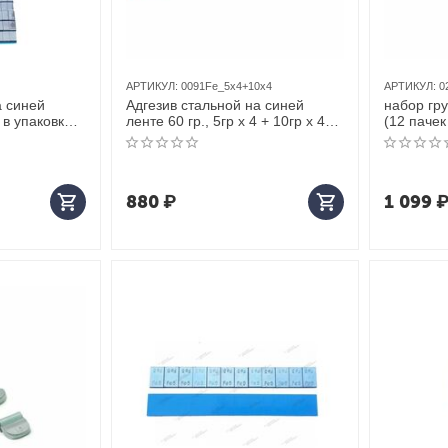
АРТИКУЛ:
0091Fe_5х4+10х4
АРТИКУЛ:
0
а синей
Адгезив стальной на синей
набор гру
 в упаковке,
ленте 60 гр., 5гр х 4 + 10гр х 4
(12 пачек
(100шт.) (4 шт бокс)
880
₽
1 099