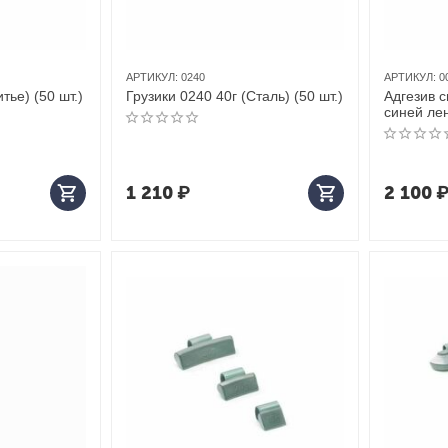
АРТИКУЛ:
0240
АРТИКУЛ:
0
тье) (50 шт.)
Грузики 0240 40г (Сталь) (50 шт.)
Адгезив 
синей лен
пачек в б
1 210
₽
2 100