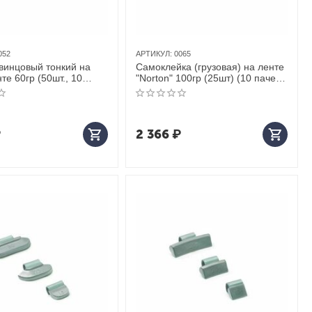
052
АРТИКУЛ:
0065
свинцовый тонкий на
Самоклейка (грузовая) на ленте
те 60гр (50шт., 10
"Norton" 100гр (25шт) (10 пачек в
оксе)
боксе)
₽
2 366
₽