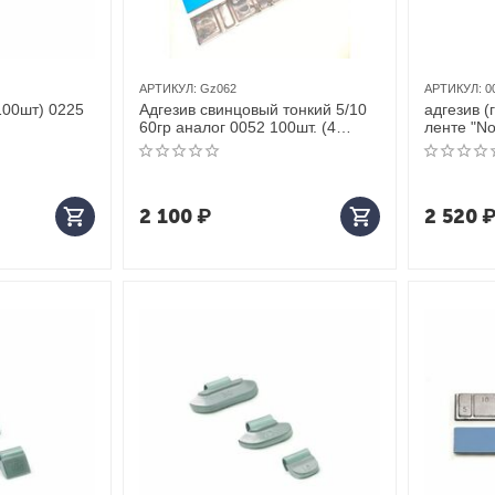
АРТИКУЛ:
Gz062
АРТИКУЛ:
0
100шт) 0225
Адгезив свинцовый тонкий 5/10
адгезив (
60гр аналог 0052 100шт. (4
ленте "No
пачки в боксе)
пачке (10
2 100
₽
2 520