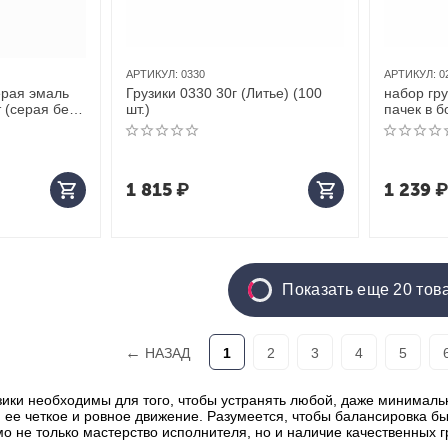
АРТИКУЛ:
0330
АРТИКУЛ:
0
ерая эмаль
Грузики 0330 30г (Литье) (100
набор гру
т (серая без
шт.)
пачек в б
1 815
₽
1 239
₽
Показать еще 20 тов
НАЗАД
1
2
3
4
5
ики необходимы для того, чтобы устранять любой, даже минималь
 ее четкое и ровное движение. Разумеется, чтобы балансировка 
мо не только мастерство исполнителя, но и наличие качественных г