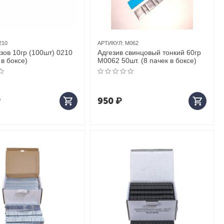
210
АРТИКУЛ:
M062
зов 10гр (100шт) 0210
Адгезив свинцовый тонкий 60гр
 в боксе)
М0062 50шт. (8 пачек в боксе)
₽
950
₽