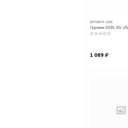
АРТИКУЛ:
0335
Грузики 0335 35г (Ли
1 089
₽