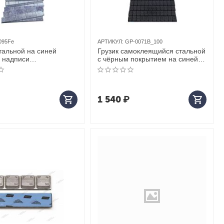
095Fe
АРТИКУЛ:
GP-0071B_100
тальной на синей
Грузик самоклеящийся стальной
з надписи
с чёрным покрытием на синей
*12шт) (50шт) (8 пачек в
ленте (12х5 г, 100 шт.)
1 540
₽