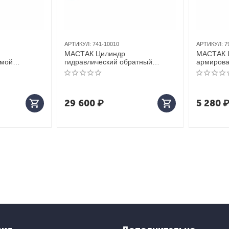
АРТИКУЛ:
741-10010
АРТИКУЛ:
7
МАСТАК Цилиндр
МАСТАК Ш
ямой
гидравлический обратный
армирован
(стяжка), 10 т, крюки
29 600
₽
5 280