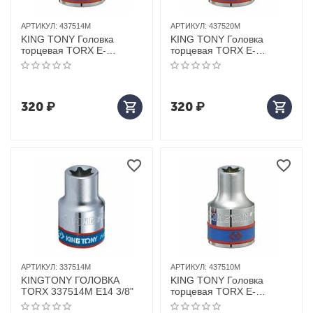
АРТИКУЛ:
437514M
АРТИКУЛ:
437520M
KING TONY Головка
KING TONY Головка
торцевая TORX Е-
торцевая TORX Е-
стандарт 1/2", E14, L = 37
стандарт 1/2", E20, L = 39
мм
мм
320
₽
320
₽
АРТИКУЛ:
337514M
АРТИКУЛ:
437510M
KINGTONY ГОЛОВКА
KING TONY Головка
TORX 337514M E14 3/8"
торцевая TORX Е-
стандарт 1/2", E10, L = 37