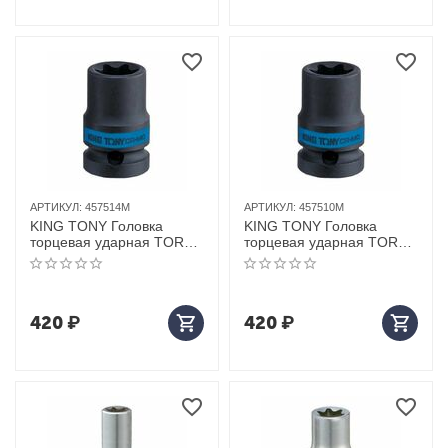
АРТИКУЛ:
457514M
АРТИКУЛ:
457510M
KING TONY Головка
KING TONY Головка
торцевая ударная TORX
торцевая ударная TORX
Е-стандарт 1/2", E14, L =
Е-стандарт 1/2", E10, L =
38 мм
38 мм
420
₽
420
₽