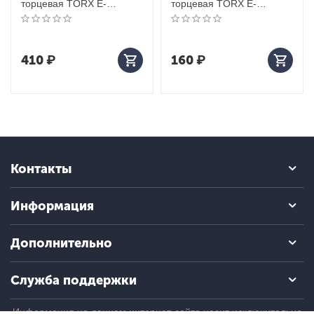
торцевая TORX Е-
торцевая TORX Е-
стандарт 3/8", Е18, L = 63
стандарт 3/8", Е11, L = 28
мм
мм
410
₽
160
₽
Контакты
Информация
Дополнительно
Служба поддержки
Информация на данном интернет-сайте носит исключительно