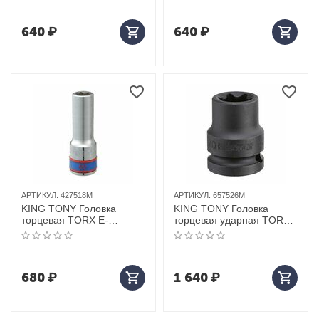
640
₽
640
₽
АРТИКУЛ:
427518M
АРТИКУЛ:
657526M
KING TONY Головка
KING TONY Головка
торцевая TORX Е-
торцевая ударная TORX
стандарт 1/2", E18, L = 77
Е-стандарт 3/4", E26, L =
мм
56 мм
680
₽
1 640
₽