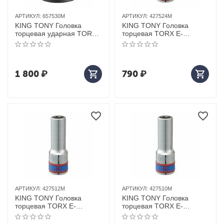
АРТИКУЛ:
657530M
АРТИКУЛ:
427524M
KING TONY Головка
KING TONY Головка
торцевая ударная TORX
торцевая TORX Е-
Е-стандарт 3/4", E30, L =
стандарт 1/2", E24, L = 77
56 мм
мм
1 800
₽
790
₽
АРТИКУЛ:
427512M
АРТИКУЛ:
427510M
KING TONY Головка
KING TONY Головка
торцевая TORX Е-
торцевая TORX Е-
стандарт 1/2", E12, L = 77
стандарт 1/2", E10, L = 77
мм
мм