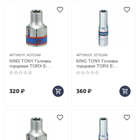
АРТИКУЛ:
437516M
АРТИКУЛ:
327516M
KING TONY Головка
KING TONY Головка
торцевая TORX Е-
торцевая TORX Е-
стандарт 1/2", E16, L = 37
стандарт 3/8", Е16, L = 63
мм
мм
320
₽
360
₽