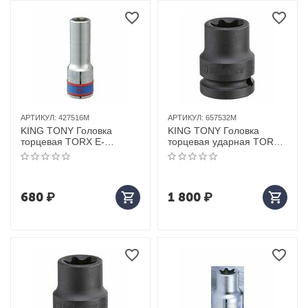
АРТИКУЛ:
427516M
АРТИКУЛ:
657532M
KING TONY Головка
KING TONY Головка
торцевая TORX Е-
торцевая ударная TORX
стандарт 1/2", E16, L = 77
Е-стандарт 3/4", E32, L =
мм
56 мм
680
₽
1 800
₽