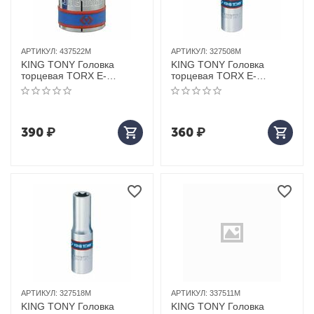
АРТИКУЛ:
437522M
АРТИКУЛ:
327508M
KING TONY Головка
KING TONY Головка
торцевая TORX Е-
торцевая TORX Е-
стандарт 1/2", E22, L = 39
стандарт 3/8", E8, L = 63
мм
мм
390
₽
360
₽
АРТИКУЛ:
327518M
АРТИКУЛ:
337511M
KING TONY Головка
KING TONY Головка