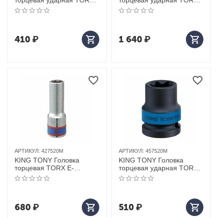
торцевая ударная TORX
торцевая ударная TORX
Е-стандарт 1/2", E12, L =
Е-стандарт 3/4", E28, L =
38 мм
56 мм
410
₽
1 640
₽
АРТИКУЛ:
427520M
АРТИКУЛ:
457520M
KING TONY Головка
KING TONY Головка
торцевая TORX Е-
торцевая ударная TORX
стандарт 1/2", E20, L = 77
Е-стандарт 1/2", E20, L =
мм
38 мм
680
₽
510
₽