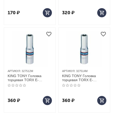
мм
170
₽
320
₽
АРТИКУЛ:
327512M
АРТИКУЛ:
327514M
KING TONY Головка
KING TONY Головка
торцевая TORX Е-
торцевая TORX Е-
стандарт 3/8", Е12, L = 63
стандарт 3/8", Е14, L = 63
мм
мм
360
₽
360
₽