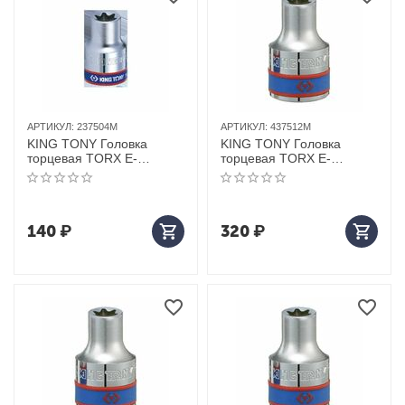
АРТИКУЛ:
237504M
АРТИКУЛ:
437512M
KING TONY Головка
KING TONY Головка
торцевая TORX Е-
торцевая TORX Е-
стандарт 1/4", E4, L = 24
стандарт 1/2", E12, L = 37
мм
мм
140
₽
320
₽