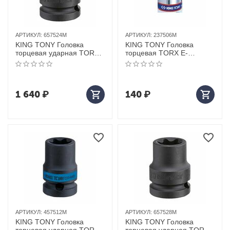
АРТИКУЛ:
657524M
АРТИКУЛ:
237506M
KING TONY Головка
KING TONY Головка
торцевая ударная TORX
торцевая TORX Е-
Е-стандарт 3/4", E24, L =
стандарт 1/4", E6, L = 24
56 мм
мм
1 640
₽
140
₽
АРТИКУЛ:
457512M
АРТИКУЛ:
657528M
KING TONY Головка
KING TONY Головка