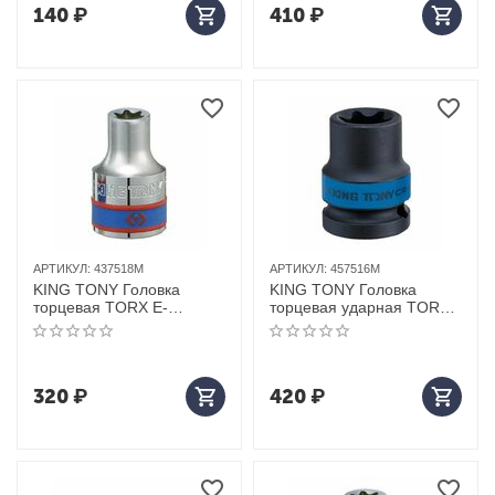
140
₽
410
₽
АРТИКУЛ:
437518M
АРТИКУЛ:
457516M
KING TONY Головка
KING TONY Головка
торцевая TORX Е-
торцевая ударная TORX
стандарт 1/2", E18, L = 39
Е-стандарт 1/2", E16, L =
мм
38 мм
320
₽
420
₽