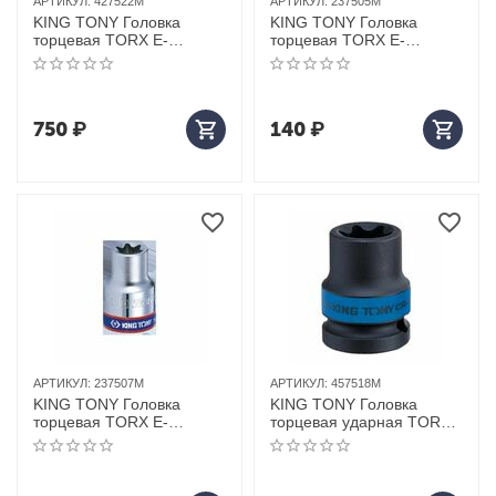
АРТИКУЛ:
427522M
АРТИКУЛ:
237505M
KING TONY Головка
KING TONY Головка
торцевая TORX Е-
торцевая TORX Е-
стандарт 1/2", E22, L = 77
стандарт 1/4", E5, L = 24
мм
мм
750
₽
140
₽
АРТИКУЛ:
237507M
АРТИКУЛ:
457518M
KING TONY Головка
KING TONY Головка
торцевая TORX Е-
торцевая ударная TORX
стандарт 1/4", E7, L = 24
Е-стандарт 1/2", E18, L =
мм
38 мм