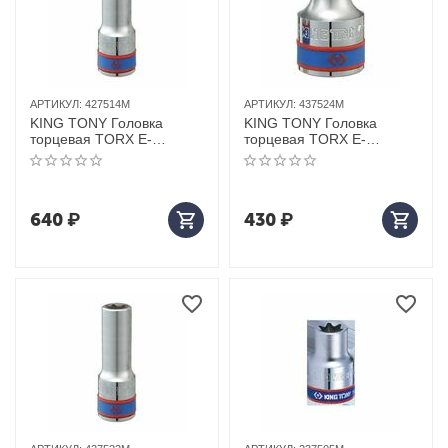
АРТИКУЛ:
427514M
АРТИКУЛ:
437524M
KING TONY Головка
KING TONY Головка
торцевая TORX Е-
торцевая TORX Е-
стандарт 1/2", E14, L = 77
стандарт 1/2", E24, L = 39
мм
мм
640
₽
430
₽