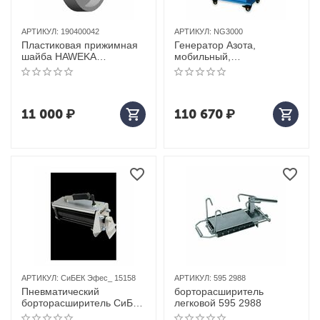
АРТИКУЛ:
190400042
АРТИКУЛ:
NG3000
Пластиковая прижимная
Генератор Азота,
шайба HAWEKA
мобильный,
190400042
производительность 40-
50 л/мин, встроенная
емкость для азота 50 л,
220В
11 000
₽
110 670
₽
АРТИКУЛ:
СиБЕК Эфес_ 15158
АРТИКУЛ:
595 2988
Пневматический
борторасширитель
борторасширитель СиБЕК
легковой 595 2988
эфес