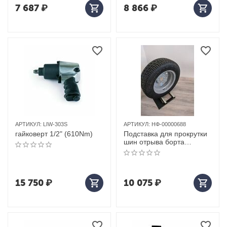
7 687
₽
8 866
₽
АРТИКУЛ:
LIW-303S
АРТИКУЛ:
НФ-00000688
гайковерт 1/2" (610Nm)
Подставка для прокрутки
шин отрыва борта
стальная 36х20х4см
15 750
₽
10 075
₽