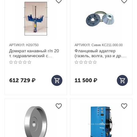
АРТИКУЛ:
H20/750
АРТИКУЛ:
Сивик KC211.000.00
Домкрат канавный г/п 20
Фланцевый адаптер
т. гидравлический c
(газель, волга, уаз и др.)
ручным приводом Slift
СИВИК
(Германия) арт. H20/750
612 729
₽
11 500
₽