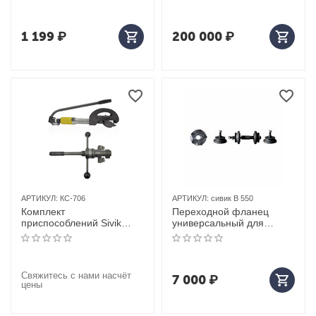
1 199
₽
200 000
₽
АРТИКУЛ:
КС-706
АРТИКУЛ:
сивик В 550
Комплект
Переходной фланец
приспособлений Sivik
универсальный для
КС-706
дископравного стенда
сивик В 550
Свяжитесь с нами насчёт
7 000
₽
цены