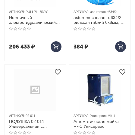
АРТИКУЛ:
PULI PL- B30Y
АРТИКУЛ:
asturomec d634/2
Ножничный
asturomec шланг d634/2
электрогидравлический
рильсан гибкий 6x8мм, 17
подъемник PULI PL- B30Y
бар
Г/П 3Т
206 433
₽
384
₽
АРТИКУЛ:
02 011
АРТИКУЛ:
Унисервис МК-1
ПОДУШКА 02 011
Автоматическая мойка
Универсальная с
мк-1 Унисервис
наполнителем