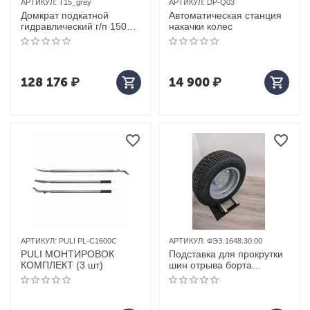
АРТИКУЛ:
T15_grey
АРТИКУЛ:
DP-Q03
Домкрат подкатной
Автоматическая станция
гидравлический г/п 15000
накачки колес
кг. MEGA (Испания) арт.
T15_grey
128 176
₽
14 900
₽
АРТИКУЛ:
PULI PL-C1600C
АРТИКУЛ:
ФЭЗ.1648.30.00
PULI МОНТИРОВОК
Подставка для прокрутки
КОМПЛЕКТ (3 шт)
шин отрыва борта
стальная 2 ролика