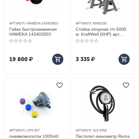
АРТИКУЛ:
HAWEKA 143403003
АРТИКУЛ:
KRWJS6
Гайка быстрозажимная
Стойка опорная г/п 6000
HAWEKA 143403003
кг. KraftWell (КНР) арт.
KRWJS6
19 800
₽
3 335
₽
АРТИКУЛ:
LPH-007
АРТИКУЛ:
519 9356
пневмомолоток 1000об/
Пистолет-манометр Rema