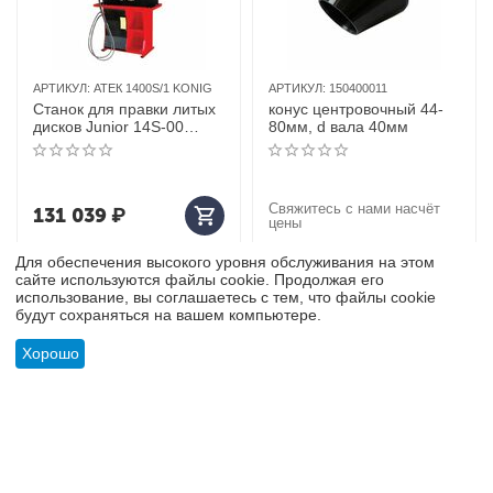
АРТИКУЛ:
АТЕК 1400S/1 KONIG
АРТИКУЛ:
150400011
Станок для правки литых
конус центровочный 44-
дисков Junior 14S-00
80мм, d вала 40мм
АТЕК
Свяжитесь с нами насчёт
131 039
₽
цены
Для обеспечения высокого уровня обслуживания на этом
сайте используются файлы cookie. Продолжая его
использование, вы соглашаетесь с тем, что файлы cookie
будут сохраняться на вашем компьютере.
Хорошо
Меню
Найти
Корзина
Отложенные
Сравнить
Учетная
товары
запись
АРТИКУЛ:
BR15
АРТИКУЛ:
СиБЕК Стапель-М
Домкрат бутылочный г/п
Борторасширитель СиБЕК