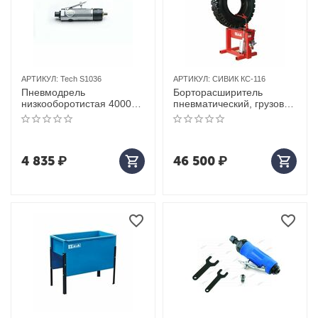
АРТИКУЛ:
Tech S1036
АРТИКУЛ:
СИВИК КС-116
Пневмодрель
Борторасширитель
низкооборотистая 4000
пневматический, грузовой
об/мин Tech S1036
СИВИК КС-116
4 835
₽
46 500
₽