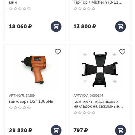
мин
Tip-Top / Michelin (0-11
bar)
18 060
₽
13 800
₽
АРТИКУЛ:
24209
АРТИКУЛ:
X000144
гайковерт 1/2" 1085Nm
Комплект пластиковых
накладок на зажимные
кулачки (8шт.) KraftWell
(КНР) арт. X000144
29 820
₽
797
₽