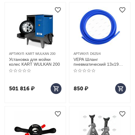
АРТИКУЛ:
KART WULKAN 200
АРТИКУЛ:
D625/4
Установка для мойки
VEPA Шланг
колес KART WULKAN 200
пневматический 13х19
мм, 1 м, полиуретановый
501 816
₽
850
₽