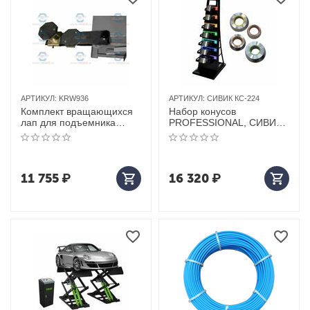
АРТИКУЛ:
KRW936
АРТИКУЛ:
СИВИК КС-224
Комплект вращающихся
Набор конусов
лап для подъемника
PROFESSIONAL, СИВИК
KRW260A. KraftWell (КНР)
КС-224 D 53-121 мм, 7 шт
арт. KRW936
11 755
₽
16 320
₽