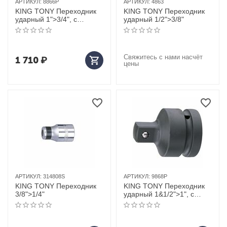
АРТИКУЛ:
8866P
АРТИКУЛ:
4863
KING TONY Переходник
KING TONY Переходник
ударный 1">3/4", с
ударный 1/2">3/8"
шариковым фиксатором
Свяжитесь с нами насчёт
1 710
₽
цены
АРТИКУЛ:
314808S
АРТИКУЛ:
9868P
KING TONY Переходник
KING TONY Переходник
3/8">1/4"
ударный 1&1/2">1", с
шариковым фиксатором