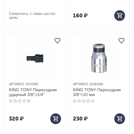
Свяжитесь с нами насчёт
160
₽
цены
АРТИКУЛ:
314708S
АРТИКУЛ:
314810M
KING TONY Переходник
KING TONY Переходник
ударный 3/8">1/4"
3/8">10 мм
320
₽
230
₽