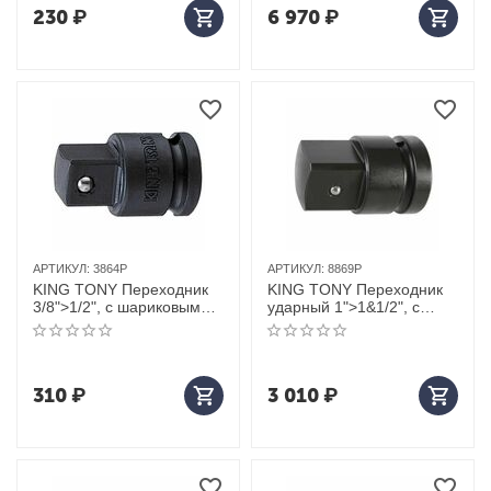
230
₽
6 970
₽
АРТИКУЛ:
3864P
АРТИКУЛ:
8869P
KING TONY Переходник
KING TONY Переходник
3/8">1/2", с шариковым
ударный 1">1&1/2", с
фиксатором
шариковым фиксатором
310
₽
3 010
₽