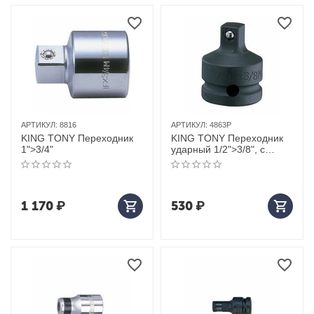
АРТИКУЛ:
8816
АРТИКУЛ:
4863P
KING TONY Переходник
KING TONY Переходник
1">3/4"
ударный 1/2">3/8", с
шариковым фиксатором
1 170
₽
530
₽