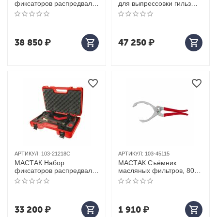
фиксаторов распредвала
для выпрессовки гильз
/ коленвала, BMW, кейс, 8
цилиндров блока 60-160
предметов
мм, кейс, 4 предмета
38 850
₽
47 250
₽
АРТИКУЛ:
103-21218C
АРТИКУЛ:
103-45115
МАСТАК Набор
МАСТАК Съёмник
фиксаторов распредвала
масляных фильтров, 80-
/ коленвала, BMW, кейс, 8
115 мм, шарнирно-
предметов
губцевый
33 200
₽
1 910
₽