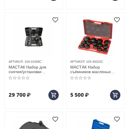
АРТИКУЛ:
104-01008C
АРТИКУЛ:
103-40015C
МАСТАК Набор для
МАСТАК Набор
снятия/установки
съёмников масляных
сцепления коробок DSG
фильтров, 15 предметов
VAG, кейс, 8 предметов
29 700
₽
5 500
₽