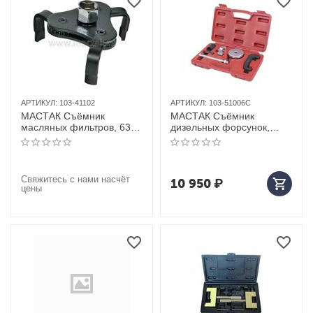
АРТИКУЛ:
103-41102
АРТИКУЛ:
103-51006C
МАСТАК Съёмник
МАСТАК Съёмник
масляных фильтров, 63-
дизельных форсунок,
102 мм, 3-х захватный
Mercedes-Benz, кейс, 6
предметов
Свяжитесь с нами насчёт
10 950
₽
цены