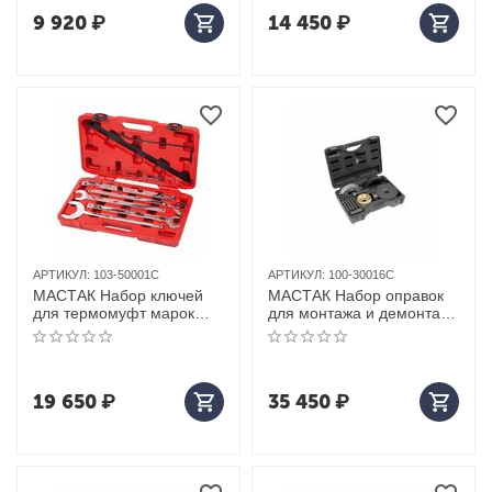
9 920
₽
14 450
₽
АРТИКУЛ:
103-50001C
АРТИКУЛ:
100-30016C
МАСТАК Набор ключей
МАСТАК Набор оправок
для термомуфт марок
для монтажа и демонтажа
Mercedes / BMW / FORD,
ступичных подшипников,
кейс, 10 предметов
кейс, 16 предметов
19 650
₽
35 450
₽