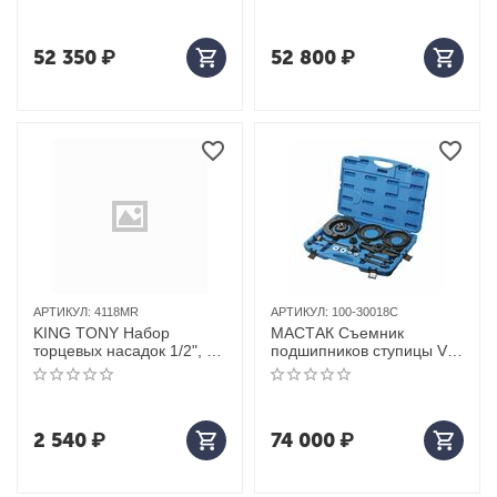
предметов
универсальный, кейс, 24
предмета
52 350
₽
52 800
₽
АРТИКУЛ:
4118MR
АРТИКУЛ:
100-30018C
KING TONY Набор
МАСТАК Съемник
торцевых насадок 1/2", 8-
подшипников ступицы VW
19 мм, четырехгранные, 8
Transporter, кейс, 18
предметов
предметов
2 540
₽
74 000
₽