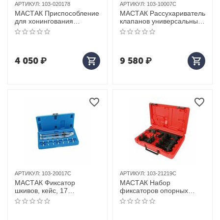
АРТИКУЛ:
103-020178
АРТИКУЛ:
103-10007C
МАСТАК Приспособление
МАСТАК Рассухариватель
для хонингования
клапанов универсальный,
цилиндров, 51-178 мм
кейс, 7 предметов
4 050
₽
9 580
₽
АРТИКУЛ:
103-20017C
АРТИКУЛ:
103-21219C
МАСТАК Фиксатор
МАСТАК Набор
шкивов, кейс, 17
фиксаторов опорных
предметов
планок для распредвалов
BMW, кейс, 10 предметов