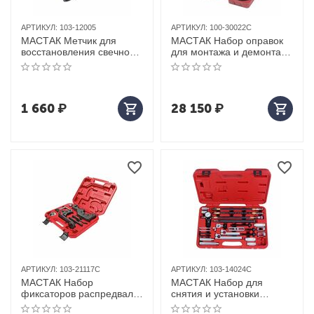
АРТИКУЛ:
103-12005
АРТИКУЛ:
100-30022C
МАСТАК Метчик для
МАСТАК Набор оправок
восстановления свечной
для монтажа и демонтажа
резьбы, набор ремонтных
ступичных подшипников,
вставок (футорок), 5
кейс, 22 предмета
предметов
1 660
₽
28 150
₽
АРТИКУЛ:
103-21117C
АРТИКУЛ:
103-14024C
МАСТАК Набор
МАСТАК Набор для
фиксаторов распредвала
снятия и установки
/ коленвала, VAG , кейс, 7
пружин клапанов