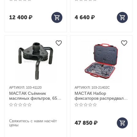
12 400
₽
4 640
₽
АРТИКУЛ:
103-41120
АРТИКУЛ:
103-21402C
МАСТАК Съёмник
МАСТАК Набор
масляных фильтров, 65-
фиксаторов распредвала
120 мм, 3-х захватный
/ коленвала, FORD, кейс,
38 предметов
Свяжитесь с нами насчёт
47 850
₽
цены