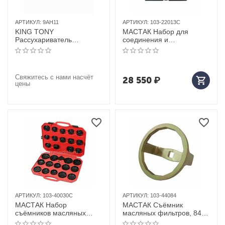
АРТИКУЛ:
9AH11
АРТИКУЛ:
103-22013C
KING TONY
МАСТАК Набор для
Рассухариватель
соединения и
универсальный в кейсе
разъединения звеньев
цепи ГРМ MB, кейс, 13
предметов
Свяжитесь с нами насчёт
28 550
₽
цены
АРТИКУЛ:
103-40030C
АРТИКУЛ:
103-44084
МАСТАК Набор
МАСТАК Съёмник
съёмников масляных
масляных фильтров, 84
фильтров, 30 предметов
мм, 14 граней, торцевой