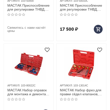
АРТИКУЛ:
103-50000
АРТИКУЛ:
103-50010C
МАСТАК Приспособление
МАСТАК Приспособление
для регулировки ТНВД,
для регулировки ТНВД,
BOSCH VE / KIKI / NIPPON
кейс, 10 предметов
DENCO
Свяжитесь с нами насчёт
17 500
₽
цены
АРТИКУЛ:
103-80022C
АРТИКУЛ:
103-13014C
МАСТАК Набор оправок
МАСТАК Набор фрез для
для монтажа и демонтажа
правки сёдел клапанов,
сальников, 27-58 мм,
28-65 мм, кейс, 14
кейс, 22 предмета
предметов