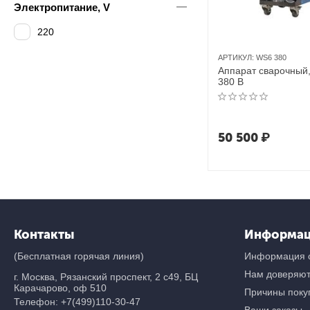
Электропитание, V
220
АРТИКУЛ:
WS6 380
Аппарат сварочный,
380 В
50 500
₽
Контакты
Информа
(Бесплатная горячая линия)
Информация о
Нам доверяю
г. Москва, Рязанский проспект, 2 с49, БЦ
Карачарово, оф 510
Причины покуп
Телефон:
+7(499)110-30-47