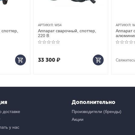
АРТИКУЛ:
WS4
АРТИКУЛ:
W
 споттер,
Аппарат сварочный, споттер,
Аппарат 
220 В
алюминия
33 300
₽
Свяжитесь
ция
Дополнительно
 доставке
Производители (бренды)
т
Акции
ать у нас