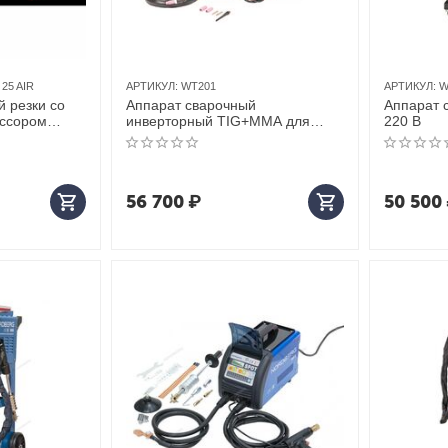
25 AIR
АРТИКУЛ:
WT201
АРТИКУЛ:
W
 резки со
Аппарат сварочный
Аппарат 
ессором
инверторный TIG+MMA для
220 В
IR
алюминия и алюминиевых
сплавов, AC/DC, 220 В
56 700
₽
50 500