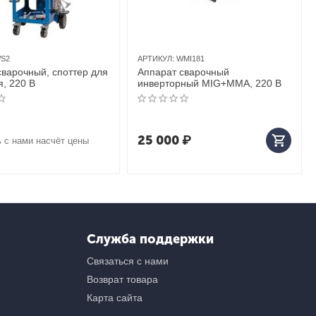
S2
АРТИКУЛ:
WMI181
сварочный, споттер для
Аппарат сварочный
, 220 В
инверторный MIG+MMA, 220 В
25 000
₽
 с нами насчёт цены
Служба поддержки
Связаться с нами
Возврат товара
Карта сайта