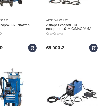
S6 220
АРТИКУЛ:
WMI252
сварочный, споттер,
Аппарат сварочный
инверторный MIG/MAG/MMA,
380 В
₽
65 000
₽