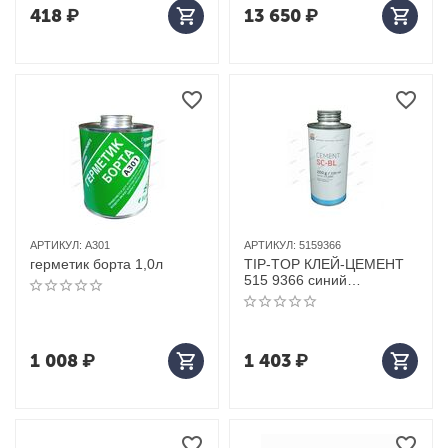
418
₽
13 650
₽
АРТИКУЛ:
A301
АРТИКУЛ:
5159366
герметик борта 1,0л
TIP-TOP КЛЕЙ-ЦЕМЕНТ
515 9366 синий
(200гр/230мл.)
1 008
₽
1 403
₽