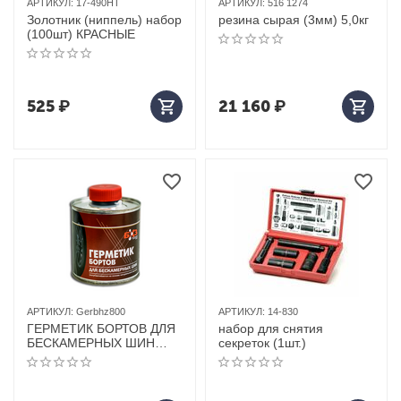
АРТИКУЛ:
17-490HT
АРТИКУЛ:
516 1274
Золотник (ниппель) набор
резина сырая (3мм) 5,0кг
(100шт) КРАСНЫЕ
525
₽
21 160
₽
АРТИКУЛ:
Gerbhz800
АРТИКУЛ:
14-830
ГЕРМЕТИК БОРТОВ ДЛЯ
набор для снятия
БЕСКАМЕРНЫХ ШИН
секреток (1шт.)
БХЗ, 800МЛ