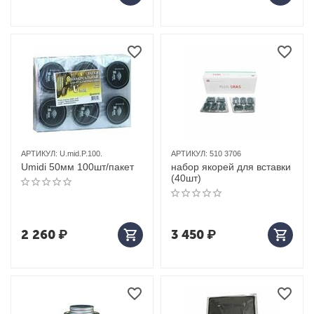
АРТИКУЛ:
U.mid.P.100.
АРТИКУЛ:
510 3706
Umidi 50мм 100шт/пакет
набор якорей для вставки
(40шт)
2 260
₽
3 450
₽