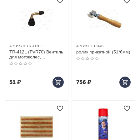
АРТИКУЛ:
TR-412L.1
АРТИКУЛ:
T314B
TR-412L (PVR70) Вентиль
ролик прикатной (51*6мм)
для мотоколес,
32,5мм/90°/30мм, Ф15мм,
пр-во Китай
51
₽
756
₽