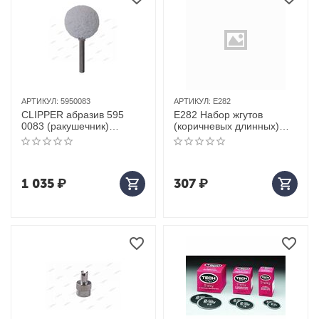
АРТИКУЛ:
5950083
АРТИКУЛ:
Е282
CLIPPER абразив 595
E282 Набор жгутов
0083 (ракушечник)
(коричневых длинных)
d=38мм
204мм (25шт)
1 035
₽
307
₽