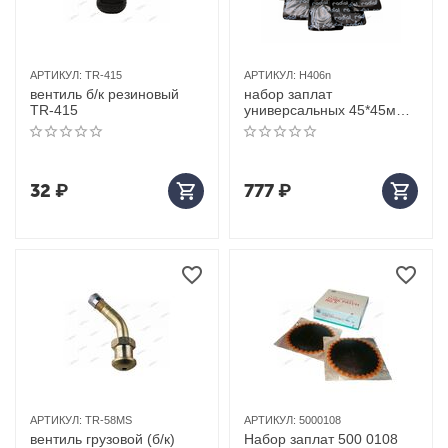
АРТИКУЛ:
TR-415
АРТИКУЛ:
H406n
вентиль б/к резиновый
набор заплат
TR-415
универсальных 45*45мм
(45шт)
32
₽
777
₽
АРТИКУЛ:
TR-58MS
АРТИКУЛ:
5000108
вентиль грузовой (б/к)
Набор заплат 500 0108