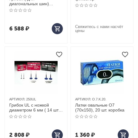
диагональных шин)
диаметром 23 мм (6 шт)
Свяжитесь с нами насчёт
6 588
₽
цены
АРТИКУЛ:
250UL
АРТИКУЛ:
O.7.K.20.
Грибок UL с ножкой
Латки овальные О7
диаметром 6 мм ( 14 штук
(70х150), 20 шт. коробка
в упаковке )
2 808
₽
1 360
₽