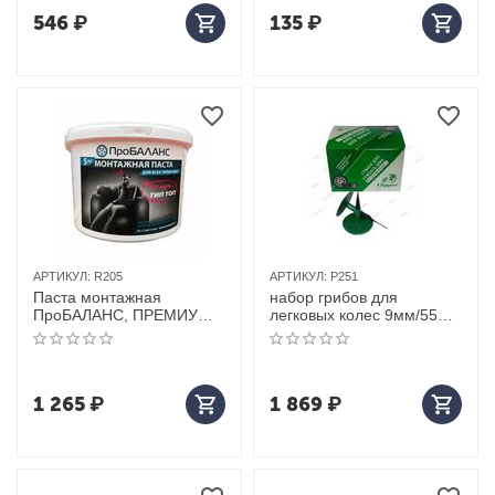
546
₽
135
₽
АРТИКУЛ:
R205
АРТИКУЛ:
P251
Паста монтажная
набор грибов для
ПроБАЛАНС, ПРЕМИУМ,
легковых колес 9мм/55мм
5кг
(24шт)
1 265
₽
1 869
₽