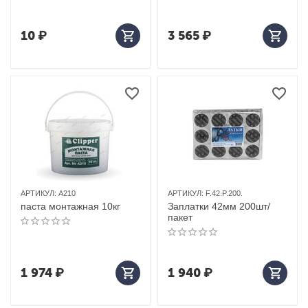
10
₽
3 565
₽
АРТИКУЛ:
A210
АРТИКУЛ:
F.42.P.200.
паста монтажная 10кг
Заплатки 42мм 200шт/
пакет
1 974
₽
1 940
₽