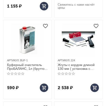
Свяжитесь с нами насчёт
1 155
₽
цены
АРТИКУЛ:
BUF-1
АРТИКУЛ:
224
Буферный очиститель
Жгуты с кордом длиной
ПроБАЛАНС, 1л (брутто
130 мм ( установка с
750гр) (12 шт в коробке)
клеем ) (40 шт)
590
₽
2 538
₽