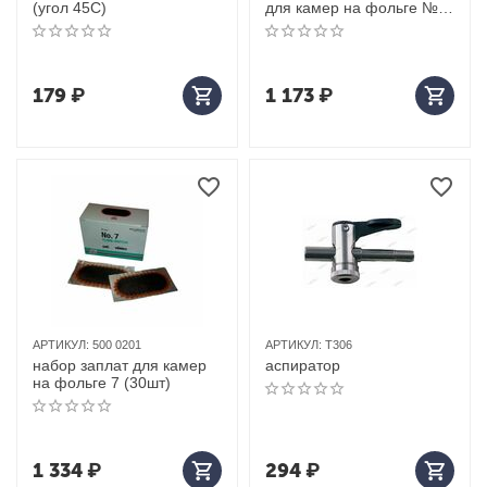
(угол 45С)
для камер на фольге №5
REMA TIP-TOP
179
₽
1 173
₽
АРТИКУЛ:
500 0201
АРТИКУЛ:
T306
набор заплат для камер
аспиратор
на фольге 7 (30шт)
1 334
₽
294
₽