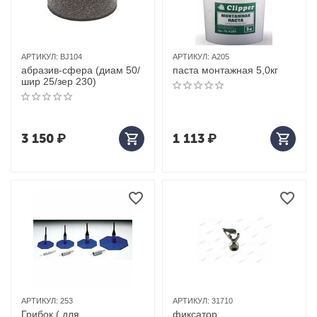
АРТИКУЛ:
BJ104
АРТИКУЛ:
A205
абразив-сфера (диам 50/
паста монтажная 5,0кг
шир 25/зер 230)
3 150
₽
1 113
₽
АРТИКУЛ:
253
АРТИКУЛ:
31710
Грибок ( для
фиксатор