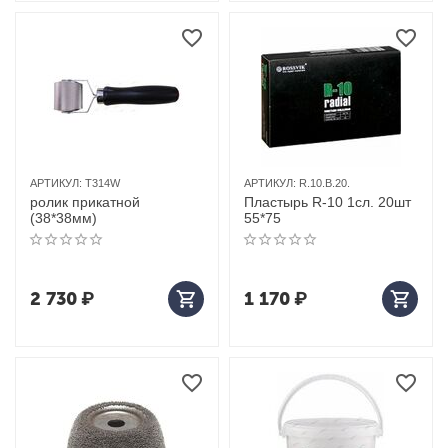
АРТИКУЛ:
T314W
АРТИКУЛ:
R.10.B.20.
ролик прикатной
Пластырь R-10 1сл. 20шт
(38*38мм)
55*75
2 730
₽
1 170
₽