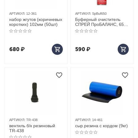
АРТИКУЛ:
12-361
АРТИКУЛ:
SpBuf650
набор жгутов (коричневых
Буферный очиститель
коротких) 102мм (50шт)
СПРЕЙ ПроБАЛАНС, 650
мл (12шт в коробке)
680
₽
590
₽
АРТИКУЛ:
TR-438
АРТИКУЛ:
14-461
вентиль б/к резиновый
сыр.резина с кордом (9кг)
TR-438