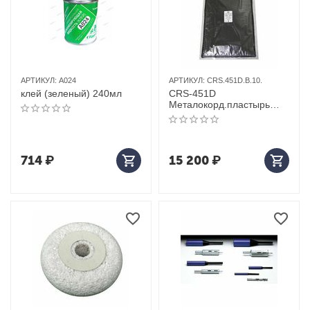
АРТИКУЛ:
A024
АРТИКУЛ:
CRS.451D.B.10.
клей (зеленый) 240мл
CRS-451D
Металокорд.пластырь
10шт 180*300
714
₽
15 200
₽