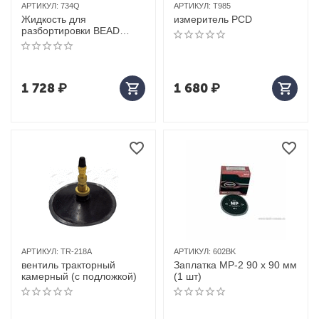
АРТИКУЛ:
734Q
АРТИКУЛ:
T985
Жидкость для
измеритель PCD
разбортировки BEAD
BREAKER 945 мл
1 728
₽
1 680
₽
АРТИКУЛ:
TR-218A
АРТИКУЛ:
602BK
вентиль тракторный
Заплатка MP-2 90 х 90 мм
камерный (с подложкой)
(1 шт)