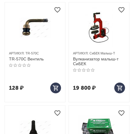
АРТИКУЛ:
TR-570C
АРТИКУЛ:
СиБЕК Малыш-Т
TR-570C Вентиль
Вулканизатор малыш-т
СиБЕК
128
₽
19 800
₽