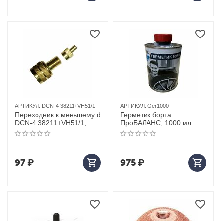
АРТИКУЛ:
DCN-4 38211+VH51/1
АРТИКУЛ:
Ger1000
Переходник к меньшему d
Герметик борта
DCN-4 38211+VH51/1,
ПроБАЛАНС, 1000 мл
TRAD2
(12шт в коробке)
97
₽
975
₽