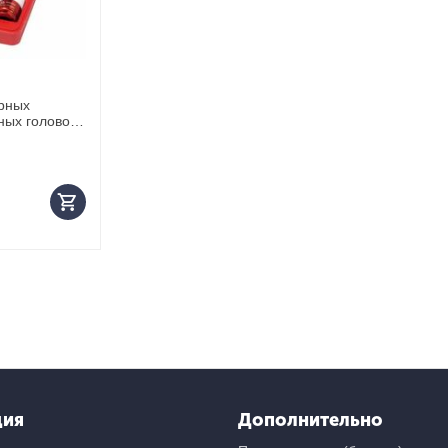
рных
ных головок
 пластиковое
ция
Дополнительно