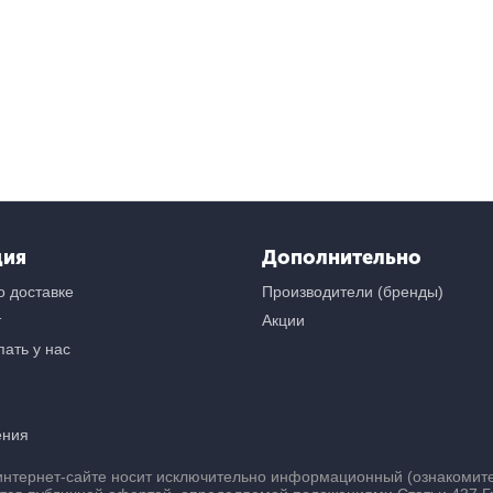
ция
Дополнительно
 доставке
Производители (бренды)
т
Акции
ать у нас
ения
нтернет-сайте носит исключительно информационный (ознакомител