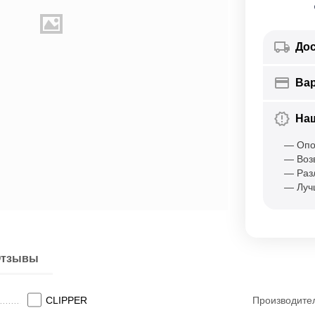
Дос
Ва
На
— Опо
— Воз
— Раз
— Луч
тзывы
CLIPPER
Производите