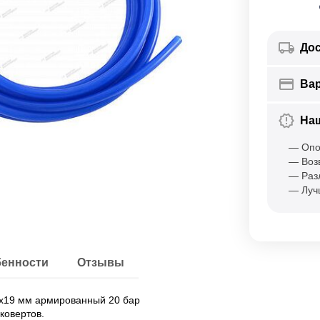
Дос
Ва
На
— Опо
— Воз
— Раз
— Луч
енности
Отзывы
х19 мм армированный 20 бар
ковертов.