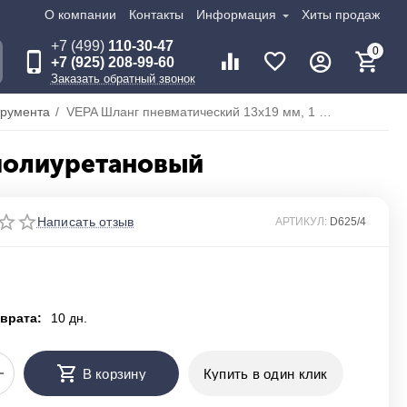
О компании
Контакты
Информация
Хиты продаж
+7 (499)
110-30-47
0
+7 (925) 208-99-60
Заказать обратный звонок
трумента
/
VEPA Шланг пневматический 13х19 мм, 1 м, полиуретановый
 полиуретановый
Написать отзыв
АРТИКУЛ:
D625/4
врата:
10 дн.
+
В корзину
Купить в один клик