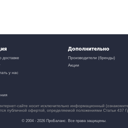
ция
Дополнительно
 доставке
Производители (бренды)
т
Акции
ать у нас
ения
нтернет-сайте носит исключительно информационный (ознакомител
ется публичной офертой, определяемой положениями Статьи 437 Г
© 2004 - 2026 ПроБаланс. Все права защищены.