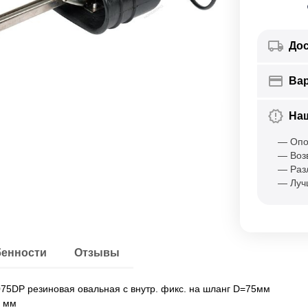
Дос
Ва
На
— Опо
— Воз
— Раз
— Луч
енности
Отзывы
P резиновая овальная с внутр. фикс. на шланг D=75мм
5 мм