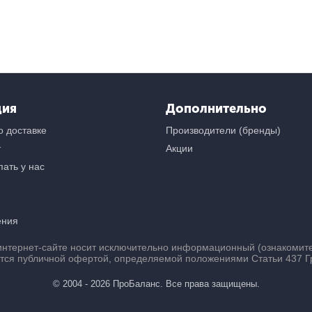
ция
Дополнительно
 доставке
Производители (бренды)
т
Акции
ать у нас
ения
нтернет-сайте носит исключительно информационный (ознакомител
ется публичной офертой, определяемой положениями Статьи 437 Г
© 2004 - 2026 ПроБаланс. Все права защищены.