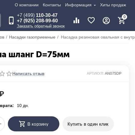
О компании
Контакты
Информация
Хиты продаж
+7 (499)
110-30-47
0
+7 (925) 208-99-60
Заказать обратный звонок
ов
/
Насадки газоприемные
/
 на шланг D=75мм
Написать отзыв
АРТИКУЛ:
AN075DP
₽
врата:
10 дн.
+
В корзину
Купить в один клик