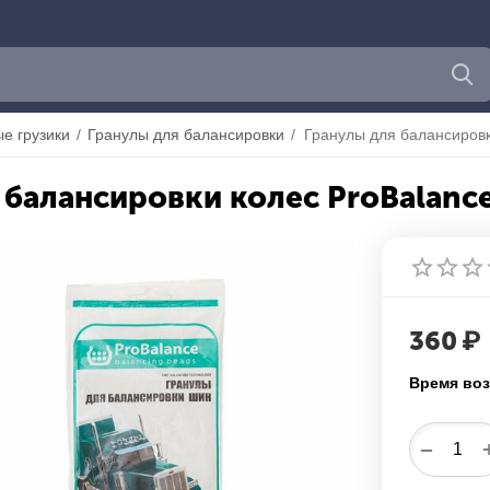
е грузики
/
Гранулы для балансировки
/
 балансировки колес ProBalance
360
₽
Время воз
−