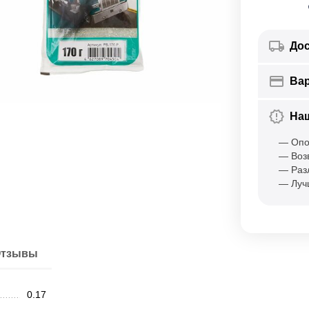
Дос
Ва
На
— Опо
— Воз
— Раз
— Луч
тзывы
0.17