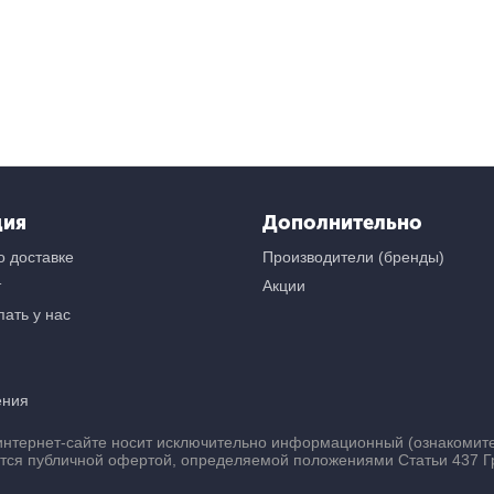
ция
Дополнительно
 доставке
Производители (бренды)
т
Акции
ать у нас
ения
нтернет-сайте носит исключительно информационный (ознакомител
ется публичной офертой, определяемой положениями Статьи 437 Г