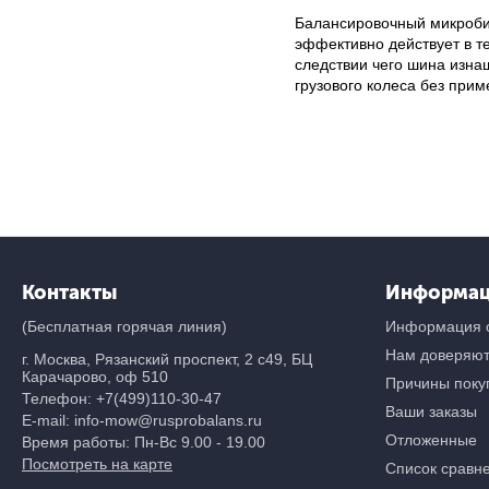
Балансировочный микробис
эффективно действует в т
следствии чего шина изна
грузового колеса без при
Контакты
Информа
(Бесплатная горячая линия)
Информация о
Нам доверяю
г. Москва, Рязанский проспект, 2 с49, БЦ
Карачарово, оф 510
Причины покуп
Телефон:
+7(499)110-30-47
Ваши заказы
E-mail: info-mow@rusprobalans.ru
Отложенные
Время работы: Пн-Вс 9.00 - 19.00
Посмотреть на карте
Список сравн