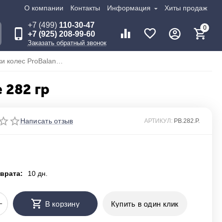
О компании
Контакты
Информация
Хиты продаж
+7 (499)
110-30-47
0
+7 (925) 208-99-60
Заказать обратный звонок
Гранулы для балансировки колес ProBalance 282 гр
 282 гр
Написать отзыв
АРТИКУЛ:
PB.282.P.
врата:
10 дн.
+
В корзину
Купить в один клик