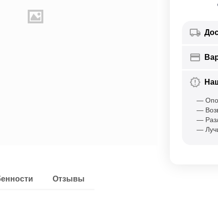
Дос
Ва
На
— Опо
— Воз
— Раз
— Луч
енности
Отзывы