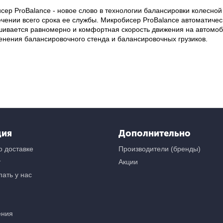
ер ProBalance - новое слово в технологии балансировки колесной
ечении всего срока ее службы. Микробисер ProBalance автоматичес
шивается равномерно и комфортная скорость движения на автомоби
менения балансировочного стенда и балансировочных грузиков.
ция
Дополнительно
 доставке
Производители (бренды)
т
Акции
ать у нас
ения