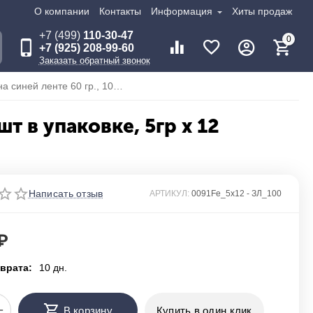
О компании
Контакты
Информация
Хиты продаж
+7 (499)
110-30-47
0
+7 (925) 208-99-60
Заказать обратный звонок
Адгезив стальной на синей ленте 60 гр., 100 шт в упаковке, 5гр х 12 (закругленные с лайнером)
шт в упаковке, 5гр х 12
Написать отзыв
АРТИКУЛ:
0091Fe_5х12 - ЗЛ_100
₽
врата:
10 дн.
+
В корзину
Купить в один клик