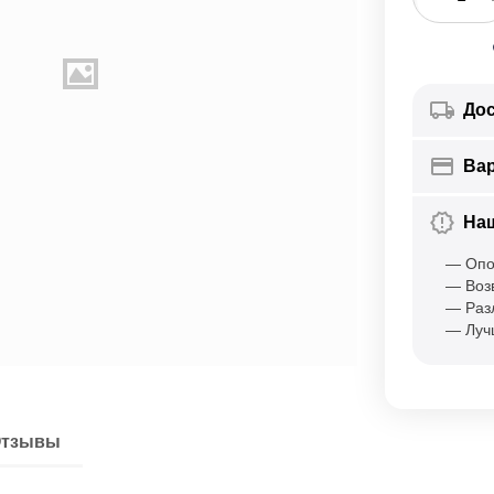
Дос
Ва
На
— Опо
— Воз
— Раз
— Луч
тзывы