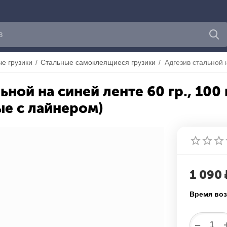
е грузики
/
Стальные самоклеящиеся грузики
/
ьной на синей ленте 60 гр., 100 
ые с лайнером)
1 090
Время воз
−