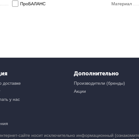
ПроБАЛАНС
Материал
ция
Дополнительно
 доставке
Производители (бренды)
т
Акции
ать у нас
ения
нтернет-сайте носит исключительно информационный (ознакомител