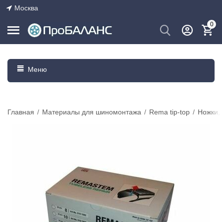
Москва
0
Меню
Главная
/
Материалы для шиномонтажа
/
Rema tip-top
/
Ножки,