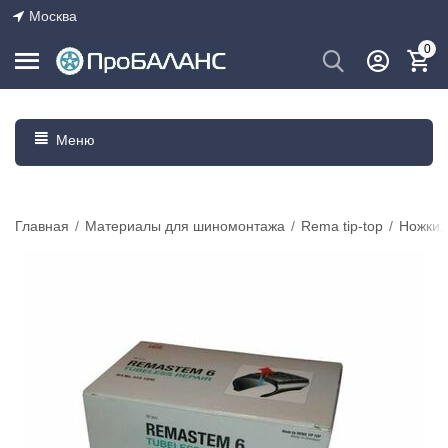
Москва
0
Меню
Главная
/
Материалы для шиномонтажа
/
Rema tip-top
/
Ножки,