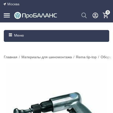
Москва
0
Меню
Главная
/
Материалы для шиномонтажа
/
Rema tip-top
/
Оборуд