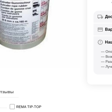
Дос
Ва
На
— Опо
— Воз
— Раз
— Луч
тзывы
REMA TIP-TOP