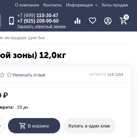
О компании
Контакты
Информация
Хиты продаж
+7 (499)
110-30-47
0
+7 (925) 208-99-60
Заказать обратный звонок
Резина шнуровая для экструдера (для боковой зоны) 12,0кг
ой зоны) 12,0кг
Написать отзыв
АРТИКУЛ:
516 1164
0
₽
врата:
10 дн.
+
В корзину
Купить в один клик