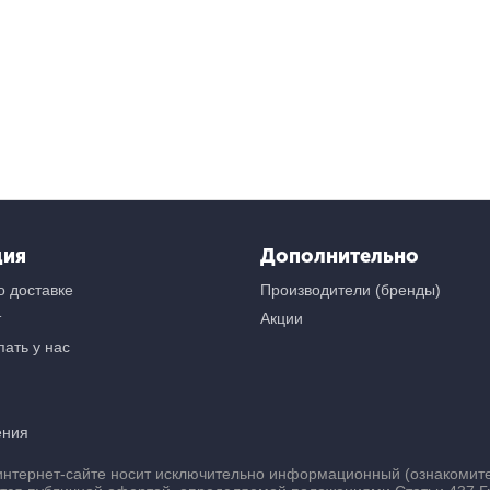
ция
Дополнительно
 доставке
Производители (бренды)
т
Акции
ать у нас
ения
нтернет-сайте носит исключительно информационный (ознакомител