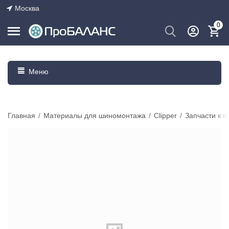
Москва
0
Меню
Главная
/
Материалы для шиномонтажа
/
Сlipper
/
Запчасти к 