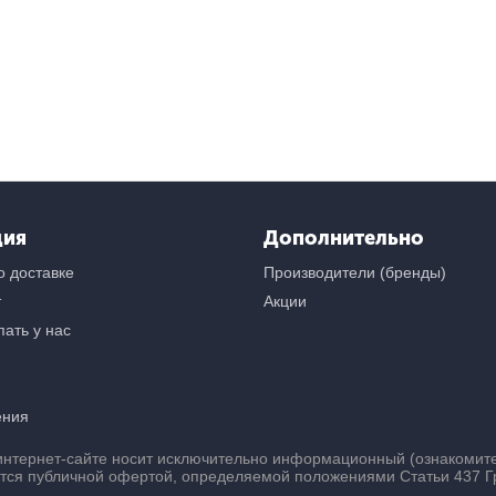
ция
Дополнительно
 доставке
Производители (бренды)
т
Акции
ать у нас
ения
нтернет-сайте носит исключительно информационный (ознакомител
ется публичной офертой, определяемой положениями Статьи 437 Г