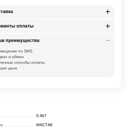
тавка
рианты оплаты
ши преимущества
вещение по SMS
врат и обмен
личные способы оплаты
шая цена
0,967
ль
МАСТАК