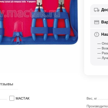
Дос
Ва
На
— Опо
— Воз
— Раз
— Луч
тзывы
МАСТАК
Вес, кг
Производите