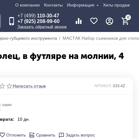
О компании
Контакты
Информация
Хиты продаж
+7 (499)
110-30-47
0
+7 (925) 208-99-60
Заказать обратный звонок
рно-губцевого инструмента
/
ец, в футляре на молнии, 4
Написать отзыв
АРТИКУЛ:
033-4Z
с нами
ы
врата:
10 дн.
Отложить
Сравнить
Задать вопрос