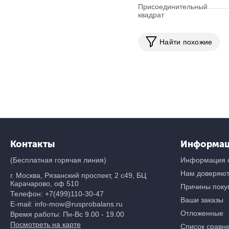
Присоединительный
квадрат
Найти похожие
Контакты
Информа
(Бесплатная горячая линия)
Информация о
Нам доверяю
г. Москва, Рязанский проспект, 2 с49, БЦ
Карачарово, оф 510
Причины покуп
Телефон:
+7(499)110-30-47
Ваши заказы
E-mail: info-mow@rusprobalans.ru
Отложенные
Время работы: Пн-Вс 9.00 - 19.00
Посмотреть на карте
Список сравн