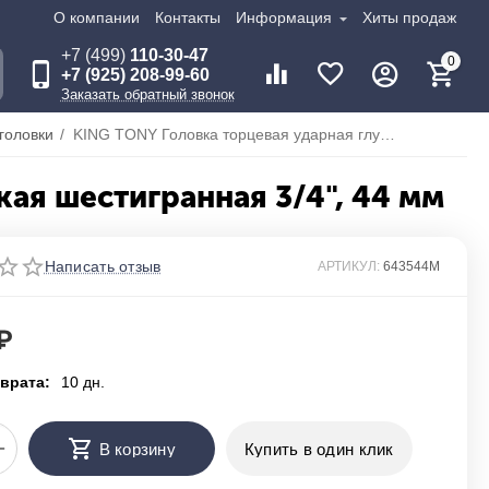
О компании
Контакты
Информация
Хиты продаж
+7 (499)
110-30-47
0
+7 (925) 208-99-60
Заказать обратный звонок
головки
/
KING TONY Головка торцевая ударная глубокая шестигранная 3/4", 44 мм
ая шестигранная 3/4", 44 мм
Написать отзыв
АРТИКУЛ:
643544M
₽
врата:
10 дн.
+
В корзину
Купить в один клик