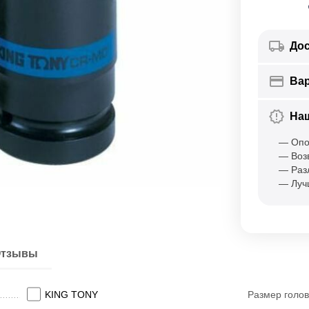
Дос
Ва
На
— Опо
— Воз
— Раз
— Луч
тзывы
KING TONY
Размер голов