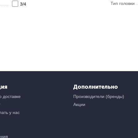
Тип головки
3/4
ция
Дополнительно
 доставке
Производители (бренды)
т
Акции
ать у нас
ения