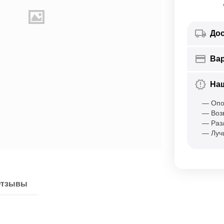
Дос
Ва
На
— Опо
— Воз
— Раз
— Луч
тзывы