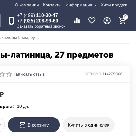
О компании
Контакты
Информация
Хиты продаж
+7 (499)
110-30-47
0
+7 (925) 208-99-60
Заказать обратный звонок
KING TONY Набор ударных клейм 8 мм, буквы-латиница, 27 предметов
ы-латиница, 27 предметов
Написать отзыв
АРТИКУЛ:
11427SQ08
₽
врата:
10 дн.
+
В корзину
Купить в один клик