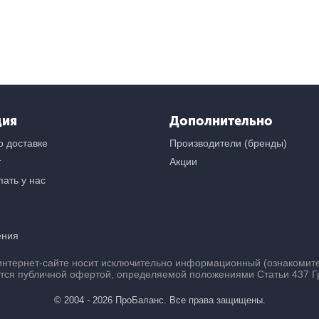
ция
Дополнительно
 доставке
Производители (бренды)
т
Акции
ать у нас
ения
нтернет-сайте носит исключительно информационный (ознакомител
ется публичной офертой, определяемой положениями Статьи 437 Г
© 2004 - 2026 ПроБаланс. Все права защищены.