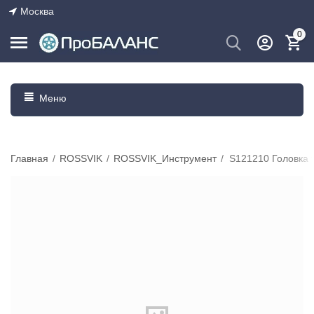
Москва
0
Меню
Главная
/
ROSSVIK
/
ROSSVIK_Инструмент
/