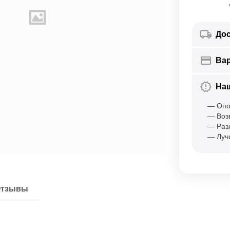
Дос
Ва
На
— Опо
— Воз
— Раз
— Луч
тзывы