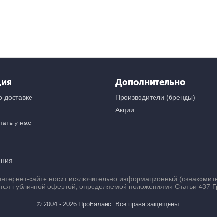
ция
Дополнительно
 доставке
Производители (бренды)
т
Акции
ать у нас
ения
нтернет-сайте носит исключительно информационный (ознакомител
ется публичной офертой, определяемой положениями Статьи 437 Г
© 2004 - 2026 ПроБаланс. Все права защищены.