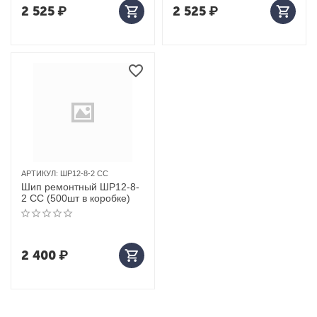
2 525
₽
2 525
₽
АРТИКУЛ:
ШР12-8-2 СС
Шип ремонтный ШP12-8-
2 СС (500шт в коробке)
2 400
₽