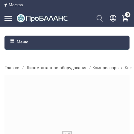
Москва
0
Меню
Главная
/
Шиномонтажное оборудование
/
Компрессоры
/
Комп