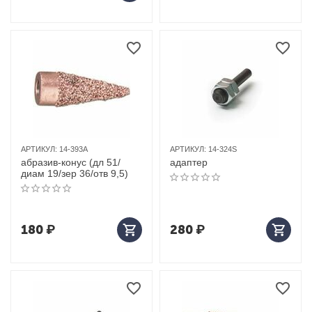
АРТИКУЛ:
14-393A
АРТИКУЛ:
14-324S
абразив-конус (дл 51/
адаптер
диам 19/зер 36/отв 9,5)
180
₽
280
₽