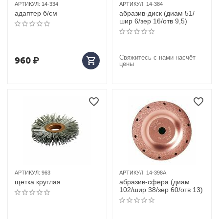
АРТИКУЛ:
14-334
АРТИКУЛ:
14-384
адаптер б/см
абразив-диск (диам 51/
шир 6/зер 16/отв 9,5)
Свяжитесь с нами насчёт
960
₽
цены
АРТИКУЛ:
963
АРТИКУЛ:
14-398A
щетка круглая
абразив-сфера (диам
102/шир 38/зер 60/отв 13)