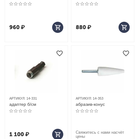
960
₽
880
₽
АРТИКУЛ:
14-331
АРТИКУЛ:
14-353
адаптер б/см
абразив-конус
Свяжитесь с нами насчёт
1 100
₽
цены