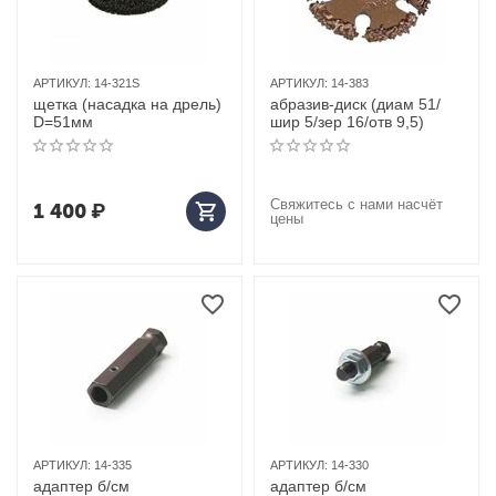
АРТИКУЛ:
14-321S
АРТИКУЛ:
14-383
щетка (насадка на дрель)
абразив-диск (диам 51/
D=51мм
шир 5/зер 16/отв 9,5)
Свяжитесь с нами насчёт
1 400
₽
цены
АРТИКУЛ:
14-335
АРТИКУЛ:
14-330
адаптер б/см
адаптер б/см