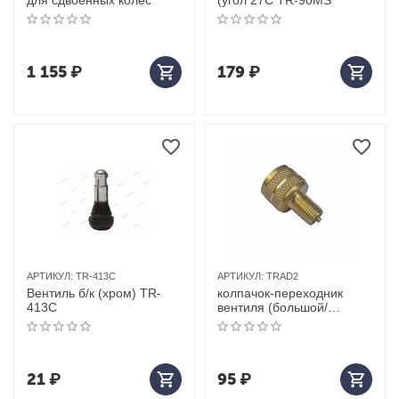
для сдвоенных колес
(угол 27С TR-90MS
1 155
₽
179
₽
АРТИКУЛ:
TR-413C
АРТИКУЛ:
TRAD2
Вентиль б/к (хром) TR-
колпачок-переходник
413C
вентиля (большой/
стандарт) TRAD2
21
₽
95
₽