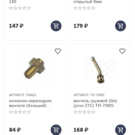
140
открытый 8мм
147
₽
179
₽
АРТИКУЛ:
TRAD1
АРТИКУЛ:
TR-70MS
колпачок-переходник
вентиль грузовой (б/к)
вентиля (большой/
(угол 27С) TR-70MS
стандарт)
84
₽
168
₽