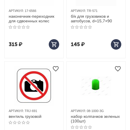
АРТИКУЛ:
17-6566
АРТИКУЛ:
TR-571
наконечник-переходник
б/к для грузовиков и
для сдвоенных колес
автобусов, d=15,7×90
315
₽
145
₽
АРТИКУЛ:
TRJ-691
АРТИКУЛ:
08-1000-3G
вентиль грузовой
набор колпачков зеленых
(100шт)