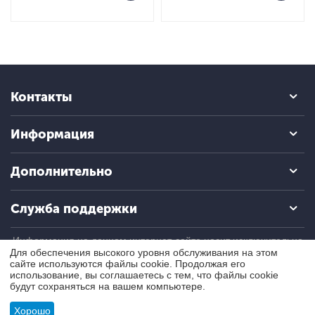
Контакты
Информация
Дополнительно
Служба поддержки
Информация на данном интернет-сайте носит исключительно
информационный (ознакомительный) характер и ни при каких
Для обеспечения высокого уровня обслуживания на этом
условиях не является публичной офертой, определяемой
сайте используются файлы cookie. Продолжая его
положениями Статьи 437 Гражданского кодекса РФ.
использование, вы соглашаетесь с тем, что файлы cookie
будут сохраняться на вашем компьютере.
© 2004 - 2026 ПроБаланс. Все права защищены.
Хорошо