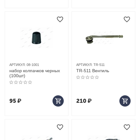
АРТИКУЛ:
08-1001
АРТИКУЛ:
TR-511
набор колпачков черных
TR-511 Вентиль
(100шт)
95
₽
210
₽