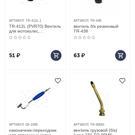
АРТИКУЛ:
TR-412L.1
АРТИКУЛ:
TR-438
TR-412L (PVR70) Вентиль
вентиль б/к резиновый
для мотоколес,
TR-438
32,5мм/90°/30мм, Ф15мм,
пр-во Китай
51
₽
63
₽
АРТИКУЛ:
09-1095
АРТИКУЛ:
TR-90MS
наконечник-переходник
вентиль грузовой (б/к)