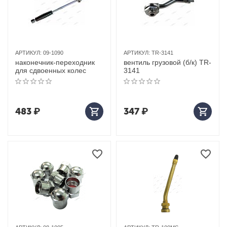
АРТИКУЛ:
09-1090
АРТИКУЛ:
TR-3141
наконечник-переходник
вентиль грузовой (б/к) TR-
для сдвоенных колес
3141
483
₽
347
₽