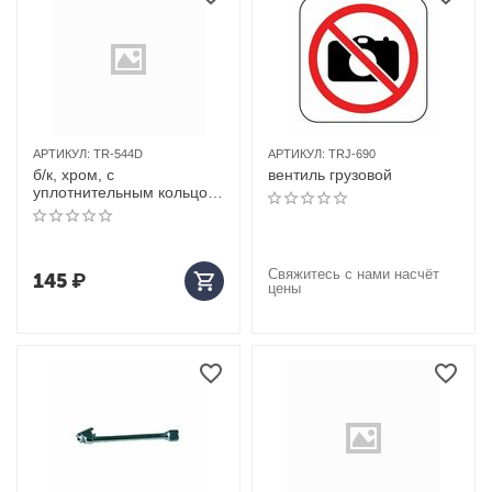
АРТИКУЛ:
TR-544D
АРТИКУЛ:
TRJ-690
б/к, хром, с
вентиль грузовой
уплотнительным кольцом,
d=9,7 49×25×60°
Свяжитесь с нами насчёт
145
₽
цены