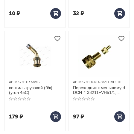
10
₽
32
₽
АРТИКУЛ:
TR-58MS
АРТИКУЛ:
DCN-4 38211+VH51/1
вентиль грузовой (б/к)
Переходник к меньшему d
(угол 45С)
DCN-4 38211+VH51/1,
TRAD2
179
₽
97
₽