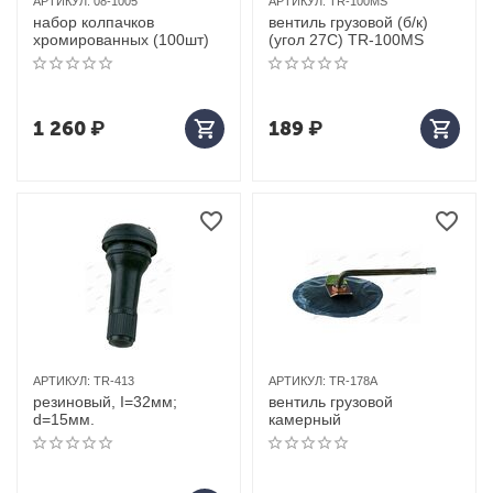
АРТИКУЛ:
08-1005
АРТИКУЛ:
TR-100MS
набор колпачков
вентиль грузовой (б/к)
хромированных (100шт)
(угол 27С) TR-100MS
1 260
₽
189
₽
АРТИКУЛ:
TR-413
АРТИКУЛ:
TR-178A
резиновый, I=32мм;
вентиль грузовой
d=15мм.
камерный