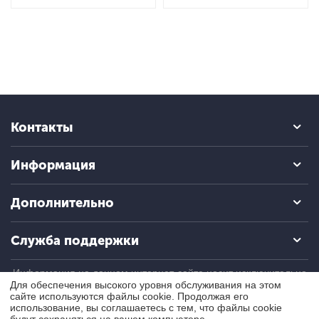
Контакты
Информация
Дополнительно
Служба поддержки
Информация на данном интернет-сайте носит исключительно
информационный (ознакомительный) характер и ни при каких
Для обеспечения высокого уровня обслуживания на этом
условиях не является публичной офертой, определяемой
сайте используются файлы cookie. Продолжая его
положениями Статьи 437 Гражданского кодекса РФ.
использование, вы соглашаетесь с тем, что файлы cookie
будут сохраняться на вашем компьютере.