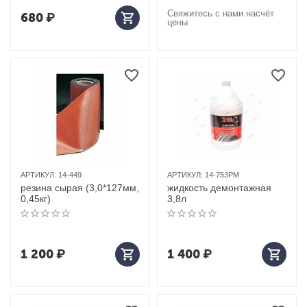
Свяжитесь с нами насчёт
680
₽
цены
АРТИКУЛ:
14-449
АРТИКУЛ:
14-753PM
резина сырая (3,0*127мм,
жидкость демонтажная
0,45кг)
3,8л
1 200
₽
1 400
₽