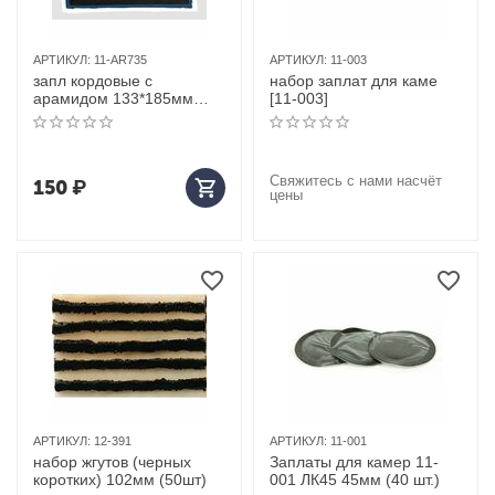
АРТИКУЛ:
11-AR735
АРТИКУЛ:
11-003
запл кордовые с
набор заплат для каме
арамидом 133*185мм
[11-003]
(1шт)
Свяжитесь с нами насчёт
150
₽
цены
АРТИКУЛ:
12-391
АРТИКУЛ:
11-001
набор жгутов (черных
Заплаты для камер 11-
коротких) 102мм (50шт)
001 ЛК45 45мм (40 шт.)