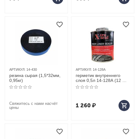
АРТИКУЛ:
14-430
АРТИКУЛ:
14-128A
резина сырая (1,5*32мм,
герметик внутреннего
0,95кг)
слоя 0,5л 14-128A (12 шт
в коробке)
Свяжитесь с нами насчёт
1 260
₽
цены