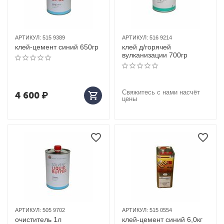
АРТИКУЛ:
515 9389
АРТИКУЛ:
516 9214
клей-цемент синий 650гр
клей д/горячей
вулканизации 700гр
Свяжитесь с нами насчёт
4 600
₽
цены
АРТИКУЛ:
505 9702
АРТИКУЛ:
515 0554
очиститель 1л
клей-цемент синий 6,0кг