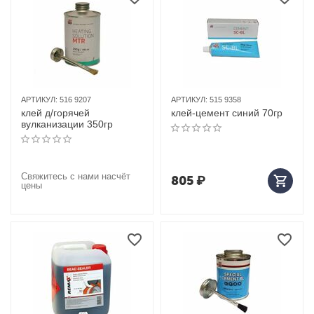
АРТИКУЛ:
516 9207
АРТИКУЛ:
515 9358
клей д/горячей
клей-цемент синий 70гр
вулканизации 350гр
Свяжитесь с нами насчёт
805
₽
цены