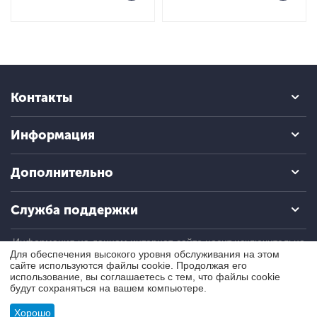
Контакты
Информация
Дополнительно
Служба поддержки
Информация на данном интернет-сайте носит исключительно
информационный (ознакомительный) характер и ни при каких
Для обеспечения высокого уровня обслуживания на этом
условиях не является публичной офертой, определяемой
сайте используются файлы cookie. Продолжая его
положениями Статьи 437 Гражданского кодекса РФ.
использование, вы соглашаетесь с тем, что файлы cookie
будут сохраняться на вашем компьютере.
© 2004 - 2026 ПроБаланс. Все права защищены.
Хорошо