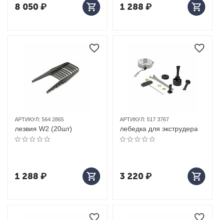
8 050
₽
1 288
₽
АРТИКУЛ:
564 2865
АРТИКУЛ:
517 3767
лезвия W2 (20шт)
лебедка для экструдера
1 288
₽
3 220
₽