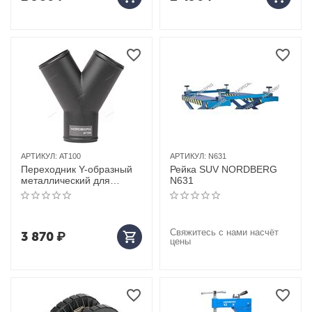
АРТИКУЛ:
AT100
АРТИКУЛ:
N631
Переходник Y-образный
Рейка SUV NORDBERG
металлический для
N631
шланга D=100мм
Свяжитесь с нами насчёт
3 870
₽
цены