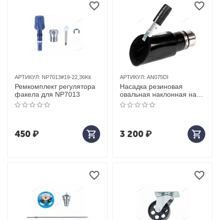
АРТИКУЛ:
NP7013#19-22,36Kit
АРТИКУЛ:
AN075DI
Ремкомплект регулятора
Насадка резиновая
факела для NP7013
овальная наклонная на
шланг D=75мм
450
₽
3 200
₽