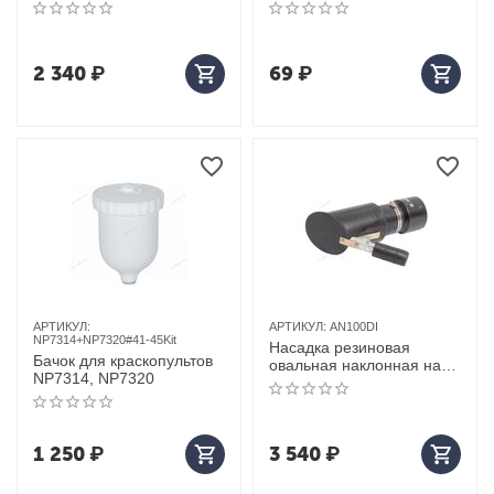
D=75мм
2 340
₽
69
₽
АРТИКУЛ:
АРТИКУЛ:
AN100DI
NP7314+NP7320#41-45Kit
Насадка резиновая
Бачок для краскопультов
овальная наклонная на
NP7314, NP7320
шланг D=100мм
1 250
₽
3 540
₽