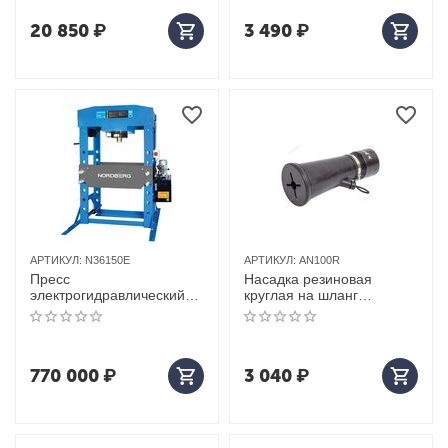
20 850
₽
3 490
₽
АРТИКУЛ:
N36150E
АРТИКУЛ:
AN100R
Пресс
Насадка резиновая
электрогидравлический
круглая на шланг
150т (без опорных
D=100мм
блоков)
770 000
₽
3 040
₽