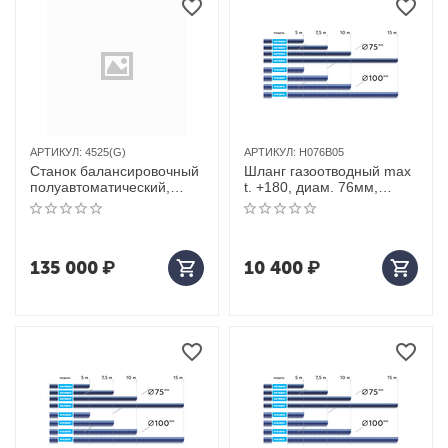
АРТИКУЛ:
4525(G)
АРТИКУЛ:
H076B05
Станок балансировочный
Шланг газоотводный max
полуавтоматический,
t. +180, диам. 76мм,
серый
длина 5м (синий)
135 000
₽
10 400
₽