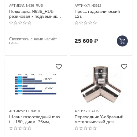
АРТИКУЛ:
N636_RUB
АРТИКУЛ:
N3612
Подкладка N636_RUB
Пресс гидравлический
резиновая к подъемнику
12т.
мобильному МИНИ N636-
2,5
Свяжитесь с нами насчёт
25 600
₽
цены
АРТИКУЛ:
H076B10
АРТИКУЛ:
AT75
Шланг газоотводный max
Переходник Y-образный
t. +180, диам. 76мм,
металлический для
длина 10м (синий)
шланга D=75мм