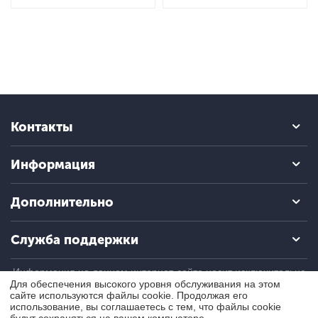
Контакты
Информация
Дополнительно
Служба поддержки
Информация на данном интернет-сайте носит исключительно
информационный (ознакомительный) характер и ни при каких
Для обеспечения высокого уровня обслуживания на этом
условиях не является публичной офертой, определяемой
сайте используются файлы cookie. Продолжая его
положениями Статьи 437 Гражданского кодекса РФ.
использование, вы соглашаетесь с тем, что файлы cookie
будут сохраняться на вашем компьютере.