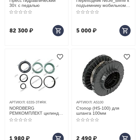
Пресс гидравлический
Переходник N636_BMW к
30т. с педалью
подъемнику мобильному
мини N636-2,5
82 300
₽
5 000
₽
АРТИКУЛ:
633S-3T#RK
АРТИКУЛ:
AS100
NORDBERG
Стопор (HS-100) для
РЕМКОМПЛЕКТ цилиндра
шланга 100мм
для подъемника 633S
1 980
₽
2 490
₽