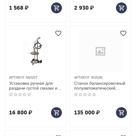
1 568
₽
2 930
₽
АРТИКУЛ:
N5020T
АРТИКУЛ:
4525(B)
Установка ручная для
Станок балансировочный
раздачи густой смазки из
полуавтоматический,
бочек 20-60 л, с тележкой
синий
16 800
₽
135 000
₽