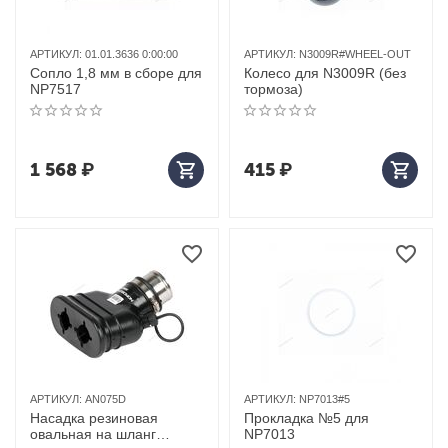
АРТИКУЛ:
01.01.3636 0:00:00
АРТИКУЛ:
N3009R#WHEEL-OUT
Сопло 1,8 мм в сборе для
Колесо для N3009R (без
NP7517
тормоза)
1 568
₽
415
₽
АРТИКУЛ:
AN075D
АРТИКУЛ:
NP7013#5
Насадка резиновая
Прокладка №5 для
овальная на шланг
NP7013