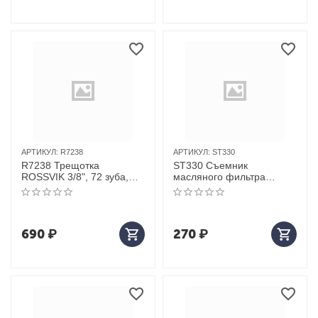
АРТИКУЛ:
R7238
АРТИКУЛ:
ST330
R7238 Трещотка
ST330 Съемник
ROSSVIK 3/8", 72 зуба,
масляного фильтра
мягкая ручка
(чашка), размер 93мм х
36F, 3/8’’DR
(MOTORCRAFT для
FL1A, FLA1B
690
₽
270
₽