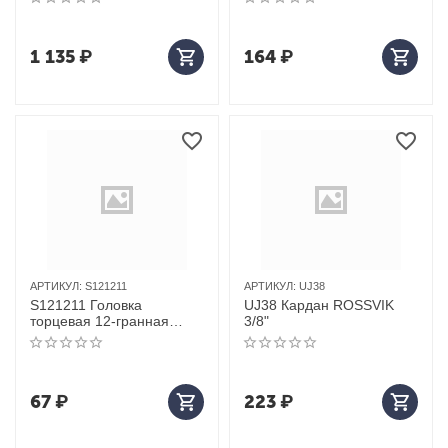
1 135
₽
164
₽
АРТИКУЛ:
S121211
АРТИКУЛ:
UJ38
S121211 Головка
UJ38 Кардан ROSSVIK
торцевая 12-гранная
3/8"
ROSSVIK 1/2", 11мм
67
₽
223
₽