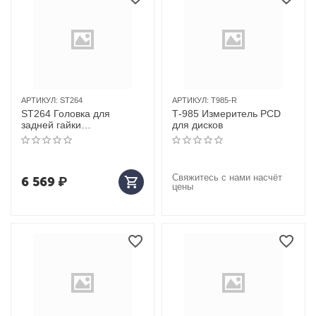
АРТИКУЛ:
ST264
АРТИКУЛ:
T985-R
ST264 Головка для
Т-985 Измеритель PCD
задней гайки
для дисков
дифференциала 3/4",
113мм
Свяжитесь с нами насчёт
6 569
₽
цены