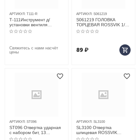
АРТИКУЛ:
T111-R
АРТИКУЛ:
S061219
Т-111Инструмент д/
S061219 ГОЛОВКА
установки вентиля
ТОРЦЕВАЯ ROSSVIK 1/2",
ПЛАСТИК VP-02
19ММ
Свяжитесь с нами насчёт
89
₽
цены
АРТИКУЛ:
ST096
АРТИКУЛ:
SL3100
ST096 Отвертка ударная
SL3100 Отвертка
с набором бит, 13
шлицевая ROSSVIK
предметов
SL3*100мм