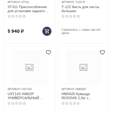
АРТИКУЛ:
ST311
АРТИКУЛ:
T122-R
ST311 Приспособление
Т-122 Кисть для пасты
для установки заднего
большая
сальника коленвала для
ISUZU (4JB1/4JG2,
130HP/150HP)
Свяжитесь с нами насчёт
5 940
₽
цены
АРТИКУЛ:
UST143
АРТИКУЛ:
HM0420
UST143 НАБОР
HM0420 Кувалда
УНИВЕРСАЛЬНЫЙ
ROSSVIK 2,0кг с
ROSSVIK 143ПР
фибергассовой рукояткой