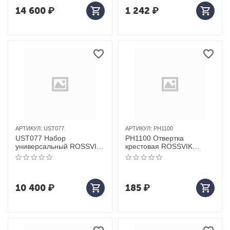
14 600
₽
1 242
₽
АРТИКУЛ:
UST077
АРТИКУЛ:
PH1100
UST077 Набор
PH1100 Отвертка
универсальный ROSSVIK,
крестовая ROSSVIK
77 предметов
PH1*100мм
10 400
₽
185
₽