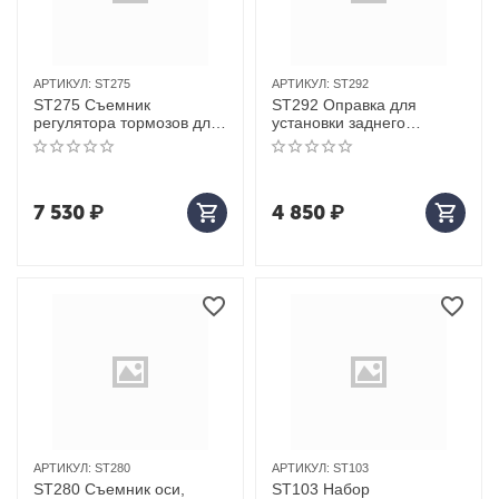
АРТИКУЛ:
ST275
АРТИКУЛ:
ST292
ST275 Съемник
ST292 Оправка для
регулятора тормозов для
установки заднего
BPW
сальника трансмиссии
для SCANIA
7 530
₽
4 850
₽
АРТИКУЛ:
ST280
АРТИКУЛ:
ST103
ST280 Съемник оси,
ST103 Набор