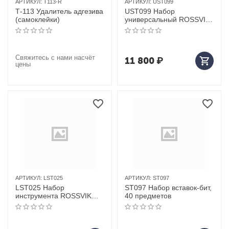
АРТИКУЛ:
T113-R
АРТИКУЛ:
UST099
Т-113 Удалитель адгезива
UST099 Набор
(самоклейки)
универсальный ROSSVIK,
99 предметов
Свяжитесь с нами насчёт
11 800
₽
цены
АРТИКУЛ:
LST025
АРТИКУЛ:
ST097
LST025 Набор
ST097 Набор вставок-бит,
инструмента ROSSVIK
40 предметов
(фильтросъемники),
ложемент, 25 предметов