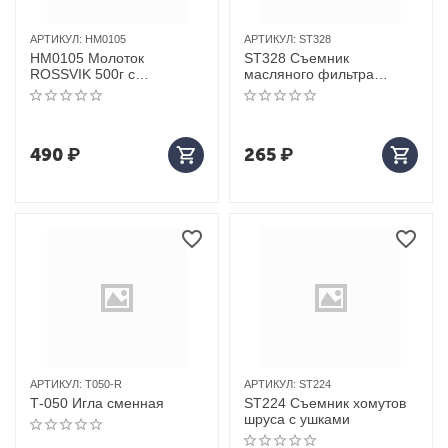
АРТИКУЛ:
HM0105
АРТИКУЛ:
ST328
HM0105 Молоток
ST328 Съемник
ROSSVIK 500г с
масляного фильтра
деревянной рукояткой
(чашка), размер 80мм х
15F, 3/8’’DR (FRAM,
PUROLATOR, NISSAN
490
₽
265
₽
АРТИКУЛ:
T050-R
АРТИКУЛ:
ST224
Т-050 Игла сменная
ST224 Съемник хомутов
шруса с ушками