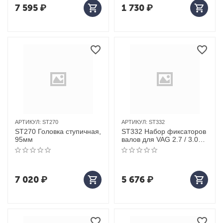
7 595
₽
1 730
₽
АРТИКУЛ:
ST270
АРТИКУЛ:
ST332
ST270 Головка ступичная,
ST332 Набор фиксаторов
95мм
валов для VAG 2.7 / 3.0
TDI V6; 4.0/4.2 TDI V8
7 020
₽
5 676
₽