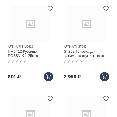
АРТИКУЛ:
HM0412
АРТИКУЛ:
ST267
HM0412 Кувалда
ST267 Головка для
ROSSVIK 1,25кг с
зажимных ступичных гаек,
фиберглассовой
60мм для BENZ, MAN
рукояткой
801
₽
2 956
₽