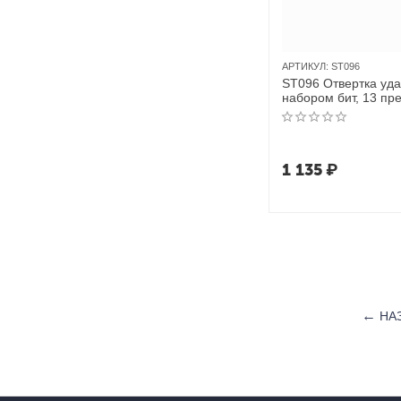
АРТИКУЛ:
ST096
ST096 Отвертка уда
набором бит, 13 пр
1 135
₽
НА