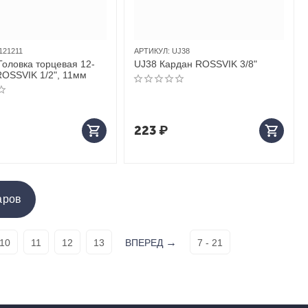
121211
АРТИКУЛ:
UJ38
Головка торцевая 12-
UJ38 Кардан ROSSVIK 3/8"
ROSSVIK 1/2", 11мм
223
₽
аров
10
11
12
13
ВПЕРЕД
7 - 21