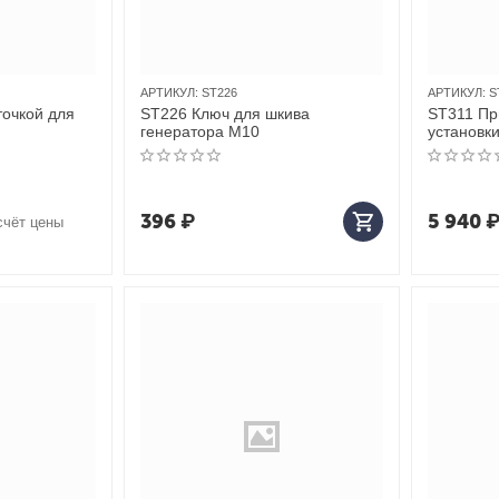
АРТИКУЛ:
ST226
АРТИКУЛ:
S
точкой для
ST226 Ключ для шкива
ST311 Пр
генератора M10
установки
коленвал
(4JB1/4J
396
₽
5 940
счёт цены