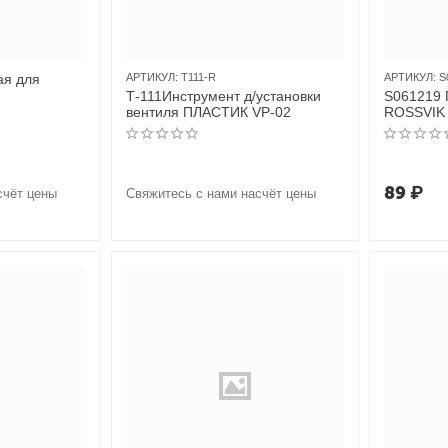
ая для
АРТИКУЛ:
T111-R
АРТИКУЛ:
S
Т-111Инструмент д/установки
S061219
вентиля ПЛАСТИК VP-02
ROSSVIK 
89
₽
счёт цены
Свяжитесь с нами насчёт цены