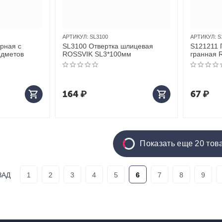
АРТИКУЛ:
SL3100
АРТИКУЛ:
S
рная с
SL3100 Отвертка шлицевая
S121211 
едметов
ROSSVIK SL3*100мм
гранная 
164
₽
67
₽
Показать еще 20 тов
ЗАД
1
2
3
4
5
6
7
8
9