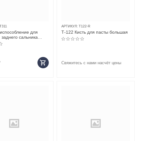
T311
АРТИКУЛ:
T122-R
испособление для
Т-122 Кисть для пасты большая
 заднего сальника
а для ISUZU
G2, 130HP/150HP)
₽
Свяжитесь с нами насчёт цены