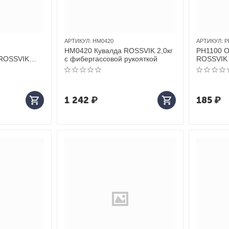
АРТИКУЛ:
HM0420
АРТИКУЛ:
P
HM0420 Кувалда ROSSVIK 2,0кг
PH1100 О
ROSSVIK
с фибергассовой рукояткой
ROSSVIK
1 242
₽
185
₽