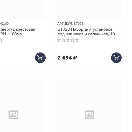
H1100
АРТИКУЛ:
ST023
твертка крестовая
ST023 Набор для установки
 PH1*100мм
подшипников и сальников, 10
предметов
2 694
₽