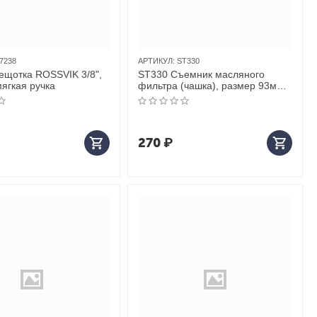
7238
АРТИКУЛ:
ST330
ещотка ROSSVIK 3/8",
ST330 Съемник масляного
мягкая ручка
фильтра (чашка), размер 93мм х
36F, 3/8’’DR (MOTORCRAFT для
FL1A, FLA1B
270
₽