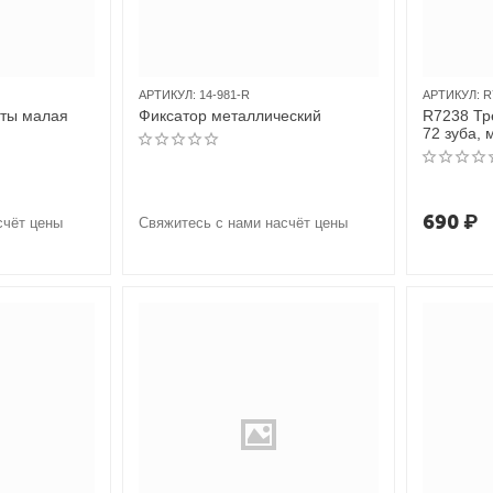
АРТИКУЛ:
14-981-R
АРТИКУЛ:
R
сты малая
Фиксатор металлический
R7238 Тр
72 зуба, 
690
₽
счёт цены
Свяжитесь с нами насчёт цены