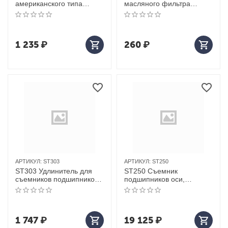
американского типа
масляного фильтра
120*100м
(чашка), размер 73мм х
14F, 3/8’’DR (Toyota,
Lexus)
1 235
₽
260
₽
АРТИКУЛ:
ST303
АРТИКУЛ:
ST250
ST303 Удлинитель для
ST250 Съемник
съемников подшипников,
подшипников оси,
46-52мм
107,6мм для MAN
1 747
₽
19 125
₽