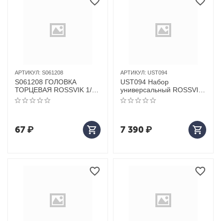
АРТИКУЛ:
S061208
АРТИКУЛ:
UST094
S061208 ГОЛОВКА
UST094 Набор
ТОРЦЕВАЯ ROSSVIK 1/2",
универсальный ROSSVIK
8ММ
94 предмета
67
₽
7 390
₽