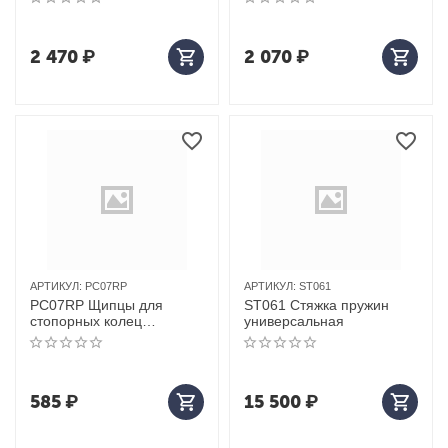
2 470
₽
2 070
₽
АРТИКУЛ:
PC07RP
АРТИКУЛ:
ST061
PC07RP Щипцы для
ST061 Стяжка пружин
стопорных колец
универсальная
ROSSVIK 7" разжим
прямой
585
₽
15 500
₽