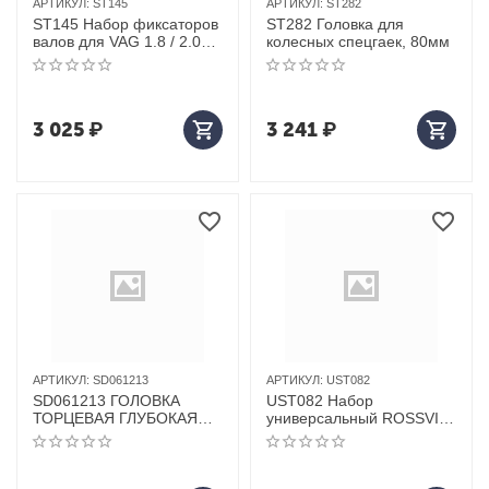
АРТИКУЛ:
ST145
АРТИКУЛ:
ST282
ST145 Набор фиксаторов
ST282 Головка для
валов для VAG 1.8 / 2.0
колесных спецгаек, 80мм
TSI TFSI EA888
3 025
₽
3 241
₽
АРТИКУЛ:
SD061213
АРТИКУЛ:
UST082
SD061213 ГОЛОВКА
UST082 Набор
ТОРЦЕВАЯ ГЛУБОКАЯ
универсальный ROSSVIK,
ROSSVIK 1/2", 13ММ
82 предмета