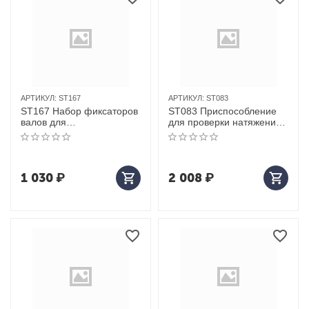
АРТИКУЛ:
ST167
АРТИКУЛ:
ST083
ST167 Набор фиксаторов
ST083 Приспособление
валов для
для проверки натяжения
FORD/MAZDA/VOLVO
ремней
1 030
₽
2 008
₽