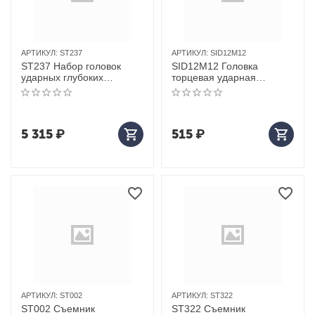
АРТИКУЛ:
ST237
АРТИКУЛ:
SID12M12
ST237 Набор головок
SID12M12 Головка
ударных глубоких
торцевая ударная
ROSSVIK 1/2", 10-24мм,
ROSSVIK, 1/2", Spline
L-78мм, 12 предметов
M12, L-78мм
5 315
₽
515
₽
АРТИКУЛ:
ST002
АРТИКУЛ:
ST322
ST002 Съемник
ST322 Съемник