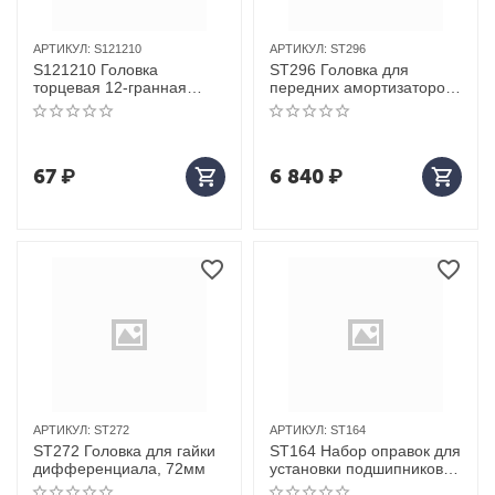
АРТИКУЛ:
S121210
АРТИКУЛ:
ST296
S121210 Головка
ST296 Головка для
торцевая 12-гранная
передних амортизаторов,
ROSSVIK 1/2", 10мм
100мм для SCANIA
67
₽
6 840
₽
АРТИКУЛ:
ST272
АРТИКУЛ:
ST164
ST272 Головка для гайки
ST164 Набор оправок для
дифференциала, 72мм
установки подшипников,
сальников 17 предметов