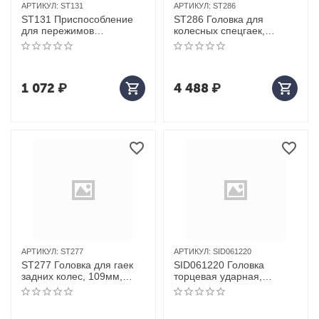
АРТИКУЛ:
ST131
АРТИКУЛ:
ST286
ST131 Приспособление
ST286 Головка для
для пережимов
колесных спецгаек,
трубопроводов, 10мм,
120мм
15мм, 25мм, 45мм
1 072
₽
4 488
₽
АРТИКУЛ:
ST277
АРТИКУЛ:
SID061220
ST277 Головка для гаек
SID061220 Головка
задних колес, 109мм,
торцевая ударная,
DR41мм, 8граней для
глубокая ROSSVIK, 1/2",
BPW
20мм