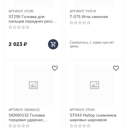
АРТИКУЛ:
ST295
АРТИКУЛ:
T075-R
ST295 Головка для
Т-075 Игла сменная
пальцев передних рессор
для SCANIA (3/4", 34мм Х
46мм)
Свяжитесь с нами насчёт
2 023
₽
цены
АРТИКУЛ:
SID060132
АРТИКУЛ:
ST043
SID060132 Головка
ST043 Набор съемников
торцевая ударная,
шаровых шарниров
глубокая ROSSVIK, 1",