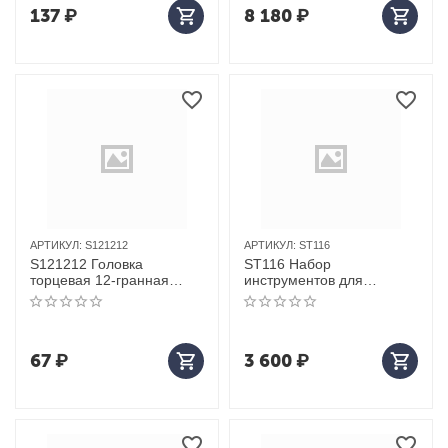
137
₽
8 180
₽
АРТИКУЛ:
S121212
АРТИКУЛ:
ST116
S121212 Головка
ST116 Набор
торцевая 12-гранная
инструментов для
ROSSVIK 1/2", 12мм
проверки герметичности
цилиндров
67
₽
3 600
₽