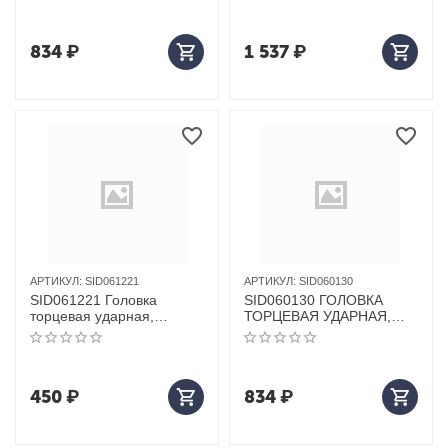
32мм
834
₽
1 537
₽
АРТИКУЛ:
SID061221
АРТИКУЛ:
SID060130
SID061221 Головка
SID060130 ГОЛОВКА
торцевая ударная,
ТОРЦЕВАЯ УДАРНАЯ,
глубокая ROSSVIK, 1/2",
ГЛУБОКАЯ ROSSVIK, 1",
21мм
30ММ
450
₽
834
₽